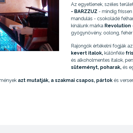
Az egyetlenek, széles terül
- BARZZUZ
- mindig frissen
mandulás - csokoládé felha
kínálunk márka
Revolution
gyógynövény, oolong, fehér 
Rajongók értékelni fogják az
kevert italok,
különféle
fri
és alkoholmentes italok, pe
süteményt,
poharak,
és e
emények
azt mutatják, a szakmai csapos,
pártok
és vers