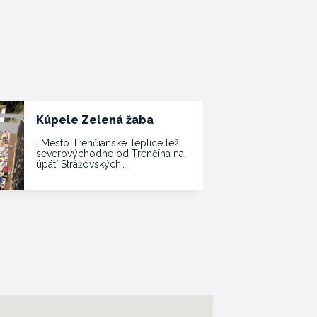
Kúpele Zelená žaba
. Mesto Trenčianske Teplice leží
severovýchodne od Trenčína na
úpätí Strážovských…