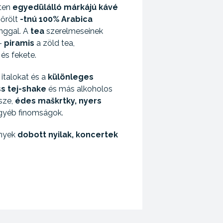
eten
egyedülálló márkájú kávé
 őrölt
-tnú 100% Arabica
nggal. A
tea
szerelmeseinek
-
piramis
a zöld tea,
és fekete.
 italokat és a
különleges
ss
tej-shake
és más alkoholos
rsze,
édes
maškrtky,
nyers
gyéb finomságok.
enyek
dobott nyilak,
koncertek