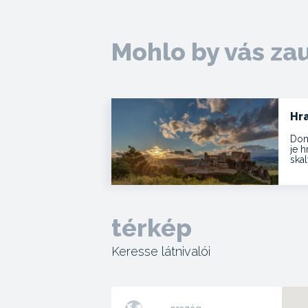
Mohlo by vás za
Hr
Dom
je 
skal
térkép
Keresse látnivalói