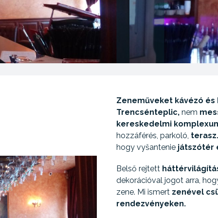
Zeneműveket kávézó és 
Trencsénteplic,
nem
mes
kereskedelmi komplexu
hozzáférés, parkoló,
terasz
hogy vyšantenie
játszótér 
Belső rejtett
háttérvilágítá
dekorációval jogot arra, hog
zene. Mi ismert
zenével cs
rendezvényeken.