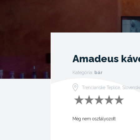
Amadeus kávé
Kategória:
bár
Trenčianske Teplice, Slovensk
Még nem osztályozott