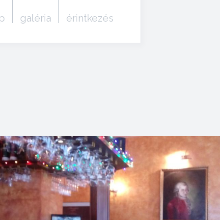
p
galéria
érintkezés