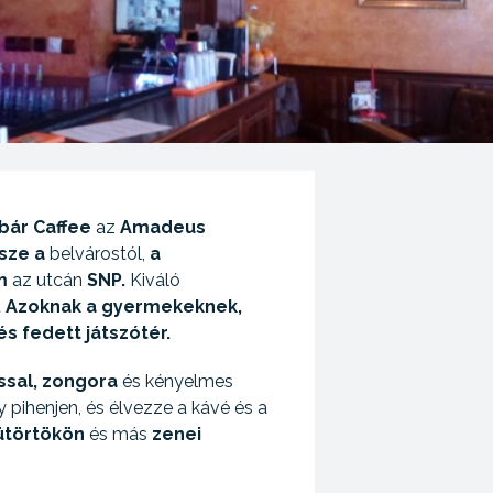
bár Caffee
az
Amadeus
sze
a
belvárostól,
a
m
az utcán
SNP.
Kiváló
.
Azoknak a gyermekeknek,
és fedett játszótér.
ssal,
zongora
és kényelmes
y pihenjen, és élvezze a kávé és a
ütörtökön
és más
zenei