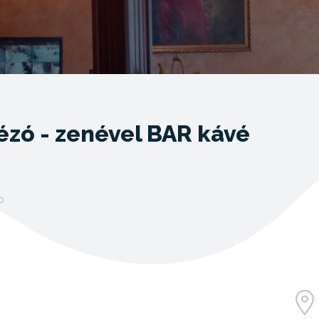
zó - zenével BAR kávé
o