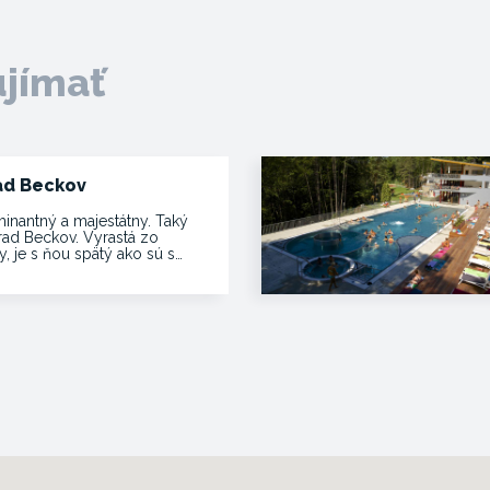
ujímať
ad Beckov
inantný a majestátny. Taký
hrad Beckov. Vyrastá zo
y, je s ňou spätý ako sú s…