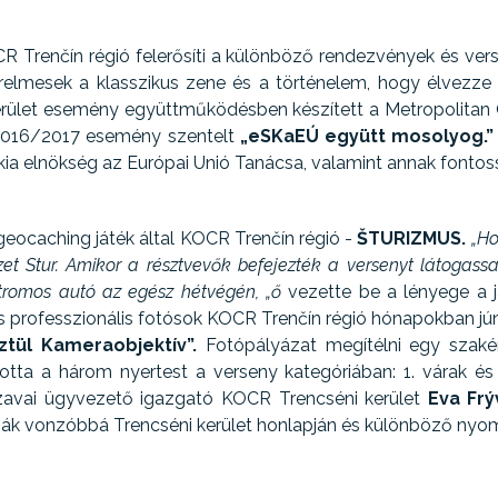
OCR Trenčín régió felerősíti a különböző rendezvények és ve
relmesek a klasszikus zene és a történelem, hogy élvezze 
erület esemény együttműködésben készített a Metropolitan
v 2016/2017 esemény szentelt
„eSKaEÚ együtt mosolyog.”
kia elnökség az Európai Unió Tanácsa, valamint annak fontos
eocaching játék által KOCR Trenčín régió -
ŠTURIZMUS.
„Ho
ézet Stur. Amikor a résztvevők befejezték a versenyt látogas
ktromos autó az egész hétvégén, „ő
vezette be a lényege a 
s professzionális fotósok KOCR Trenčín régió hónapokban jún
ztül Kameraobjektív”.
Fotópályázat megítélni egy szaké
otta a három nyertest a verseny kategóriában: 1. várak és 
A szavai ügyvezető igazgató KOCR Trencséni kerület
Eva Frý
sák vonzóbbá Trencséni kerület honlapján és különböző nyo