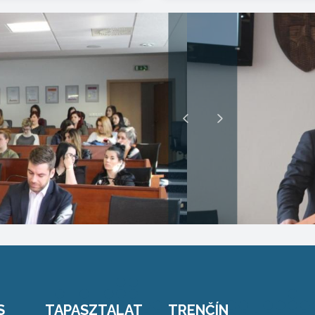
S
TAPASZTALAT
TRENČÍN