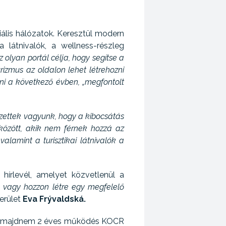
iális hálózatok. Keresztül modern
a látnivalók, a wellness-részleg
z olyan portál célja, hogy segítse a
rizmus az oldalon lehet létrehozni
teni a következő évben, „megfontolt
ezettek vagyunk, hogy a kibocsátás
között, akik nem férnek hozzá az
lamint a turisztikai látnivalók a
 hírlevél, amelyet közvetlenül a
, vagy hozzon létre egy megfelelő
erület
Eva Frývaldská.
juk, majdnem 2 éves működés KOCR