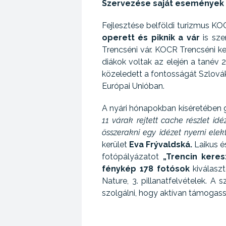
Szervezése saját események
Fejlesztése belföldi turizmus K
operett és piknik a vár
is sze
Trencséni vár. KOCR Trencséni k
diákok voltak az elején a tané
közeledett a fontosságát Szlová
Európai Unióban.
A nyári hónapokban kíséretében g
11 várak rejtett cache részlet id
összerakni egy idézet nyerni ele
kerület
Eva Frývaldská.
Laikus é
fotópályázatot
„Trencin keres
fénykép 178 fotósok
kiválaszt
Nature, 3. pillanatfelvételek. 
szolgálni, hogy aktívan támogas