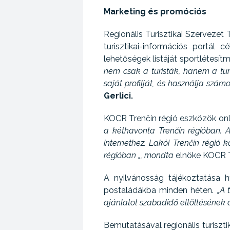
Marketing és promóciós
Regionális Turisztikai Szervezet
turisztikai-információs portál 
lehetőségek listáját sportlétesít
nem csak a turisták, hanem a turi
saját profilját, és használja szám
Gerlici.
KOCR Trenčín régió eszközök onli
a kéthavonta Trenčín régióban. 
internethez. Lakói Trenčín régió
régióban „, mondta
elnöke KOCR T
A nyilvánosság tájékoztatása hí
postaládákba minden héten.
„A 
ajánlatot szabadidő eltöltésének 
Bemutatásával regionális turisz