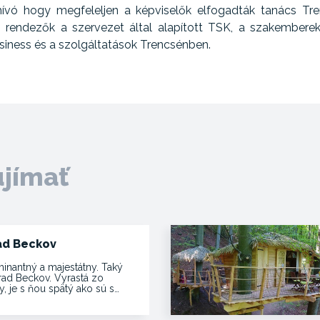
hívó hogy megfeleljen a képviselők elfogadták tanács Tren
tek, rendezők a szervezet által alapított TSK, a szakember
siness és a szolgáltatások Trencsénben.
ujímať
ad Beckov
inantný a majestátny. Taký
hrad Beckov. Vyrastá zo
y, je s ňou spätý ako sú s…