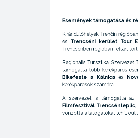
Események támogatása és rész
Kirándulóhelyek Trenčín régióba
és
Trencséni kerület Tour E
Trencsénben régióban feltárt tört
Regionális Turisztikai Szervezet
támogatta több kerékpáros esemé
Bikefeste a Kálnica
és
Nov
kerékpárosok számára.
A szervezet is támogatta az e
Filmfesztivál Trencsénteplic
vonzotta a látogatókat „chill ou