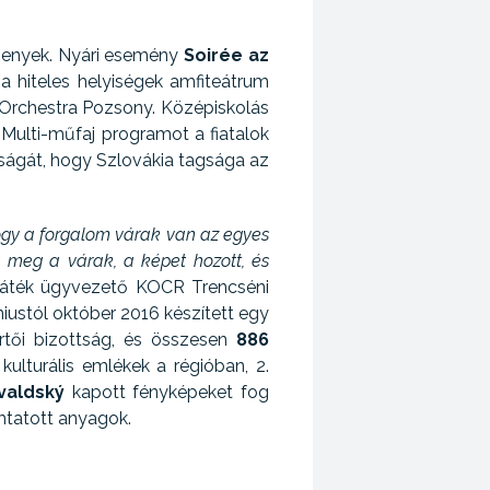
rsenyek. Nyári esemény
Soirée az
a hiteles helyiségek amfiteátrum
 Orchestra Pozsony. Középiskolás
Multi-műfaj programot a fiatalok
ságát, hogy Szlovákia tagsága az
gy a forgalom várak van az egyes
sa meg a várak, a képet hozott, és
játék ügyvezető KOCR Trencséni
iustól október 2016 készített egy
rtői bizottság, és összesen
886
kulturális emlékek a régióban, 2.
valdský
kapott fényképeket fog
mtatott anyagok.