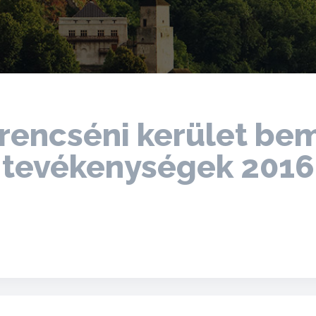
rencséni kerület bem
tevékenységek 2016