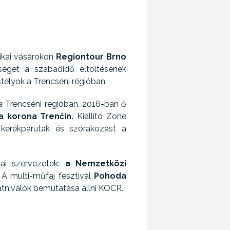
tikai vásárokon
Regiontour Brno
séget a szabadidő eltöltésének
stélyok a Trencséni régióban.
 a Trencséni régióban. 2016-ban ő
a korona Trenčín.
Kiállító Zone
 kerékpárutak és szórakozást a
kai szervezetek:
a Nemzetközi
A multi-műfaj fesztivál
Pohoda
látnivalók bemutatása állni KOCR.