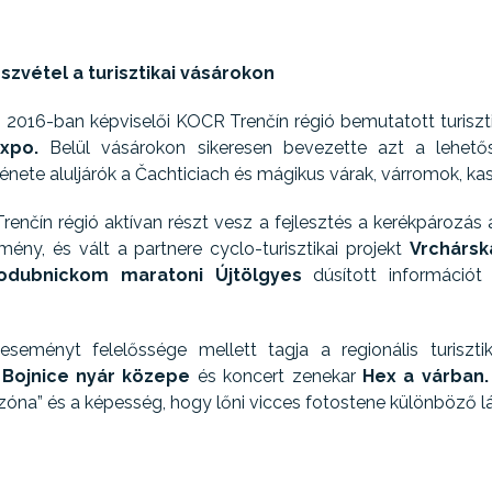
vétel a turisztikai vásárokon
n 2016-ban képviselői KOCR Trenčín régió bemutatott turisz
xpo.
Belül vásárokon sikeresen bevezette azt a lehető
énete aluljárók a Čachticiach és mágikus várak, várromok, ka
 Trenčín régió aktívan részt vesz a fejlesztés a kerékpározás
ny, és vált a partnere cyclo-turisztikai projekt
Vrchársk
odubnickom maratoni Újtölgyes
dúsított információt
seményt felelőssége mellett tagja a regionális turiszti
, Bojnice nyár közepe
és koncert zenekar
Hex a várban.
t zóna” és a képesség, hogy lőni vicces fotostene különböző 