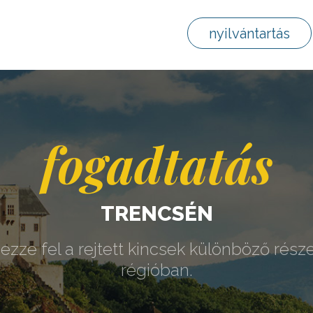
nyilvántartás
fogadtatás
TRENCSÉN
ezze fel a rejtett kincsek különböző része
régióban.