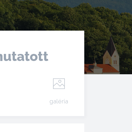
utatott
galéria