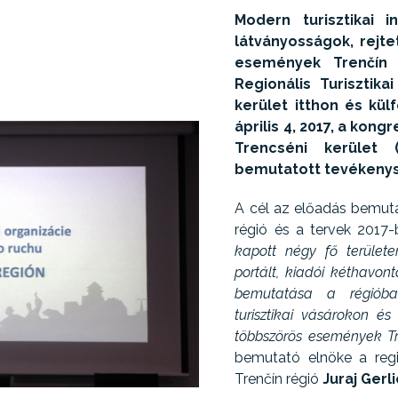
Modern turisztikai in
látványosságok, rejte
események Trenčín
Regionális Turisztik
kerület itthon és kül
április 4, 2017, a kong
Trencséni kerület
bemutatott tevékenysé
A cél az előadás bemuta
régió és a tervek 2017
kapott négy fő területen:
portált, kiadói kéthavont
bemutatása a régióba
turisztikai vásárokon é
többszörös események Tr
bemutató elnöke a regi
Trenčín régió
Juraj Gerli