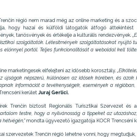
 Trenčín régió nem marad még az online marketing és a szoc
célja, hogy hazai és külföldi látogatók átfogó áttekintést 
mények, tanösvények és értékelje a kulturális rendezvények.
„E
sztikai szolgáltatók. Létesítmények szolgáltatásokat nyújtó tu
os előnnyel portál. Teljes funkcionalitását a weboldal kell töl
ne marketingesek elfelejteni az idősebb korosztály.
„Elkötel
Az újságok népszerű, különösen az idősek körében, és azok 
 kapnak információt a tevékenységek, események a régióban, va
rencséni kerület
Juraj Gerlici.
rek Trenčín biztosít Regionális Turisztikai Szervezet és a
tartalom testre, hogy a nyilvánosság a tippeket az utazáshoz
a hétvégén,”
mondta ügyvezető igazgatója KOCR Trencséni k
tikai szervezetek Trenčín régió lehetne vonni, hogy megtud