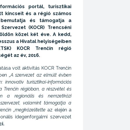
formációs portál, turisztikai
tt kincseit és a régió számos
 bemutatja és támogatja a
ai Szervezet (KOCR) Trencséni
földön közel két éve. A kedd,
resszus a Hivatal helyiségeiben
 (TSK) KOCR Trenčín régió
gét az év, 2016.
tása volt aktivitás KOCR Trenčín
-ben
„A szervezet az elmúlt évben
 innovatív turisztikai-információs
a Trenčín régióban, a részvétel és
n a regionális és nemzetközi
s szervezet, valamint támogatja a
enčín „megközelítette
az elején a
onális idegenforgalmi szervezet
ci.