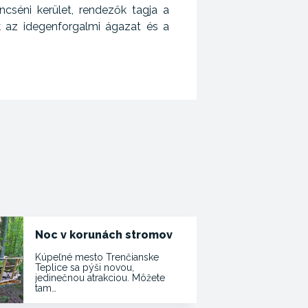
cséni kerület, rendezők tagja a
ek az idegenforgalmi ágazat és a
Noc v korunách stromov
Kúpeľné mesto Trenčianske
Teplice sa pýši novou,
jedinečnou atrakciou. Môžete
tam…