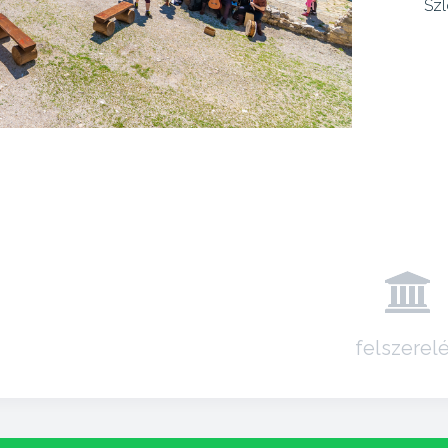
Szl
felszerel