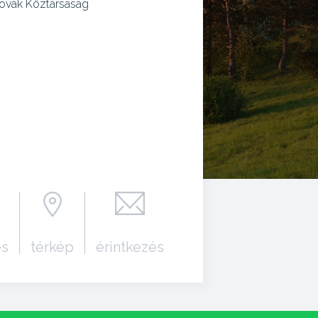
ovák Köztársaság
és
térkép
érintkezés