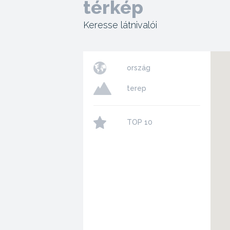
térkép
Keresse látnivalói
ország
terep
TOP 10