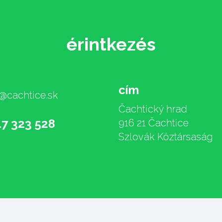
érintkezés
cím
@cachtice.sk
Čachtický hrad
17 323 528
916 21 Čachtice
Szlovák Köztársaság