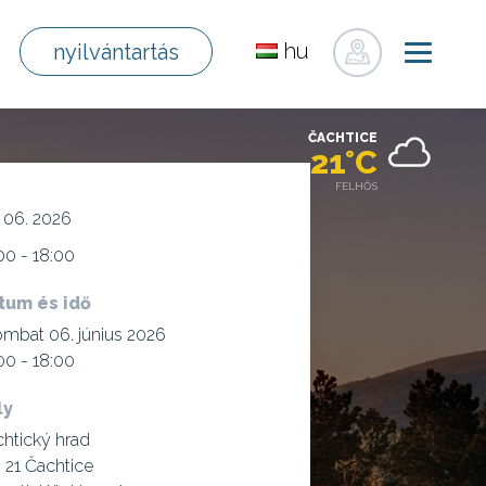
hu
nyilvántartás
sk
en
ČACHTICE
de
21°C
pl
FELHŐS
fr
 06. 2026
ru
00 - 18:00
uk
tum és idő
mbat 06. június 2026
00 - 18:00
ly
htický hrad
 21 Čachtice