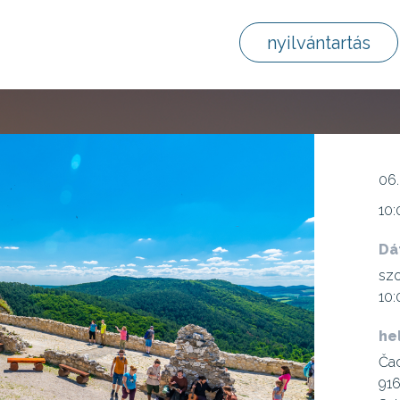
nyilvántartás
06.
10:
Dá
szo
10:
he
Čac
916