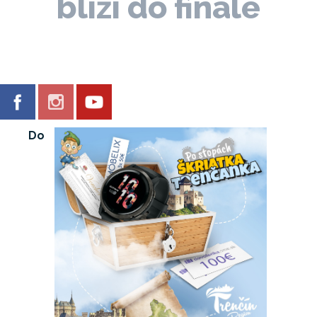
blíži do finále
Do