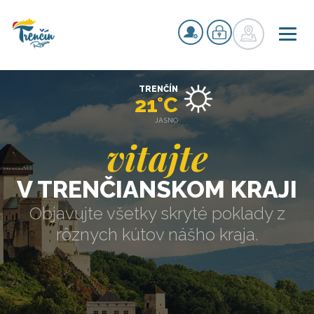
TRENČÍN
21°C
JASNO
vitajte
V TRENČIANSKOM KRAJI
Objavujte všetky skryté poklady z
rôznych kútov nášho kraja.