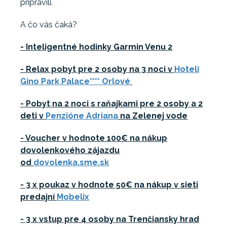
pripravili.
A čo vás čaká?
- Inteligentné hodinky Garmin Venu 2
- Relax pobyt pre 2 osoby na 3 noci v
Hoteli
Gino Park Palace**** Orlové
- Pobyt na 2 noci s raňajkami pre 2 osoby a 2
deti v
Penzióne Adriana
na Zelenej vode
- Voucher v hodnote 100€ na nákup
dovolenkového zájazdu
od
dovolenka.sme.sk
- 3 x poukaz v hodnote 50€ na nákup v sieti
predajní
Mobelix
- 3 x vstup pre 4 osoby na Trenčiansky hrad