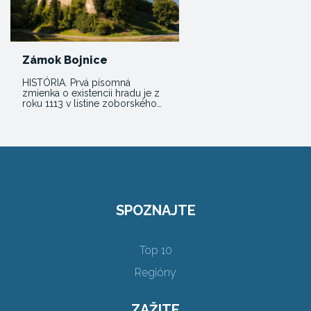
Zámok Bojnice
HISTÓRIA. Prvá písomná
zmienka o existencii hradu je z
roku 1113 v listine zoborského…
SPOZNAJTE
Top 10
Regióny
ZAŽITE