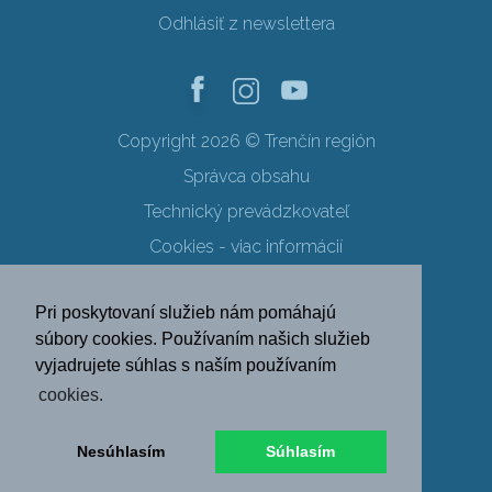
Odhlásiť z newslettera
Copyright 2026 © Trenčín región
Správca obsahu
Technický prevádzkovateľ
Cookies - viac informácií
Obchodné podmienky
Pri poskytovaní služieb nám pomáhajú
Ochrana osobných údajov
súbory cookies. Používaním našich služieb
vyjadrujete súhlas s naším používaním
SK
EN
DE
PL
cookies.
FR
RU
HU
UK
Nesúhlasím
Súhlasím