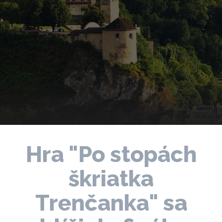
Hra "Po stopách
škriatka
Trenčanka" sa