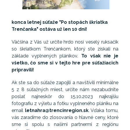
konca letnej súťaže "Po stopách škriatka
Trenčanka" ostáva už len 10 dní!
Väčšina z Vás už určite hrdo nosí veselý ruksačik
so škriatkom Trenčankom, ktorý ste získali na
základe vyplnených plánikov.
To však nie je
všetko, čo sme si v tejto hre pre súťažiacich
pripravili!
Ak ste sa do súťaže zapojili a navštívili minimálne
5 z 8 súťažných miest, určite nám nezabudnite
poslať najneskôr do 15.10.2023 najkrajšiu
fotografiu z výletu a fotku vyplneného plániku na
email
letnahra@trencinregion.sk
. Vďaka tomu,
vás zaradíme do zlosovania o hlavné ceny, ktoré
sme si spolu s našimi partnermi z regiónu