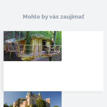
Mohlo by vás zaujímať
Noc v korunách stromov
Kúpeľné mesto Trenčianske
Teplice sa pýši novou,
jedinečnou atrakciou. Môžete
tam…