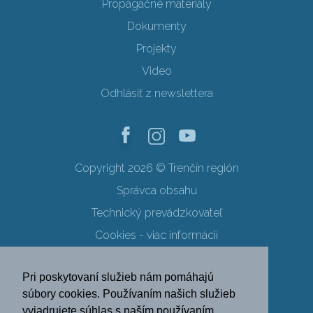
Propagačné materiály
Dokumenty
Projekty
Video
Odhlásiť z newslettera
Copyright 2026 © Trenčín región
Správca obsahu
Technický prevádzkovateľ
Cookies - viac informácií
Obchodné podmienky
Pri poskytovaní služieb nám pomáhajú
Ochrana osobných údajov
súbory cookies. Používaním našich služieb
vyjadrujete súhlas s naším používaním
SK
EN
DE
PL