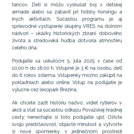
tancov. Deti si môžu vyskúšať boj v detskej
armáde alebo sa zabaviť pri hobby horsingu a
iných aktivitách. Súčasťou programu je aj
sprievodné vystúpenie skupiny VRES na dolnom
nádvorí – ukážky historických zbraní, dobového
života a stredoveká hudba dotvoria atmosféru
celého dňa.
Podujatie sa uskutoční 5. júla 2025 v čase od
10.00 h do 18.00 h. Vstupné je 3 € na osobu, deti
do 6 rokov zdarma. Vstupenky možno zakúpiť na
pokladniach alebo online. Vstup na podujatie je
výlučne cez lesopark Brezina.
Ak chcete zažiť históriu naživo, vidieť rytierov v
akcii a stať sa súčasťou odkazu Považskej hradnej
cesty, nenechajte si toto podujatie ujsť. Oživte
svoju predstavivosť, objavte minulosť a vytvorte
si nové spomienky v jedinečnom prostredí