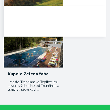
Čachtický hrad
Malebná zrúcanina viditeľná už z
diaľky na vápencovo-
dolomitickom kopci
poskytujúca…
Kúpele Zelená žaba
. Mesto Trenčianske Teplice leží
severovýchodne od Trenčína na
úpätí Strážovských…