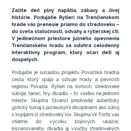
Zažite deň plný napätia, zábavy a živej
histórie. Podujatie Rytieri na Trenčianskom
hrade vás prenesie priamo do stredoveku –
do sveta statočnosti, odvahy a rytierskej cti.
V jedinečnom priestore južného opevnenia
Trenčianskeho hradu sa odohrá celodenný
interaktívny program, ktorý očarí deti aj
dospelých.
Podujatie je súčasťou projektu Považská hradná
cesta, ktorý spája a oživuje hrady a pevnosti
regiónu Považia. Rytieri na koňoch, stredoveké
súboje, tanec, hry, divadlo – to všetko na jednom
mieste. Skupina Štvanci predvedie autentický
gotický turnaj s jazdeckými disciplínami ako súboj
s kopijami či stredoveký lov. Skupina Vir Fortis vás
vtiahne do výcviku, bojových ukážok,
inscenovaného divadla aj výučby stredovekých