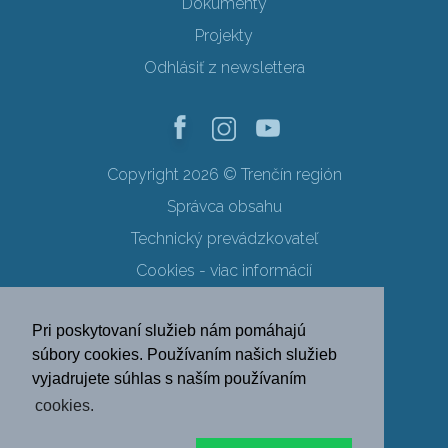
Dokumenty
Projekty
Odhlásiť z newslettera
Copyright 2026 © Trenčín región
Správca obsahu
Technický prevádzkovateľ
Cookies - viac informácií
Obchodné podmienky
Pri poskytovaní služieb nám pomáhajú
Ochrana osobných údajov
súbory cookies. Používaním našich služieb
vyjadrujete súhlas s naším používaním
SK
EN
DE
PL
cookies.
FR
RU
HU
UK