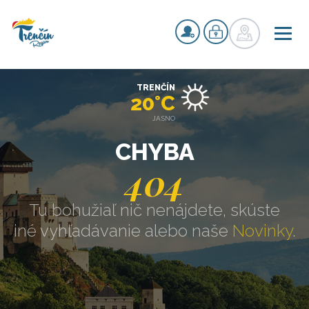
TRENČÍN
20°C
JASNO
CHYBA
404
Tu bohužiaľ nič nenájdete, skúste
iné vyhľadávanie alebo naše
Novinky
.