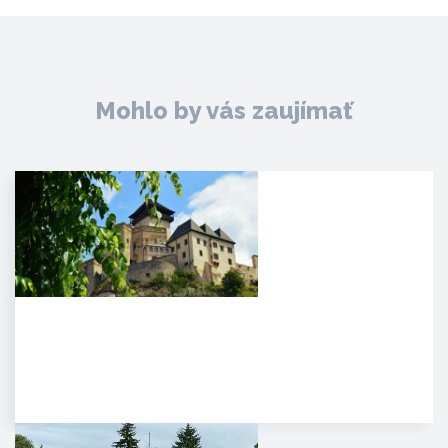
Mohlo by vás zaujímať
Trenčiansky hrad
HISTÓRIA. Na mieste dnešného
hradu stálo v období Veľkej
Moravy hradisko ako správne…