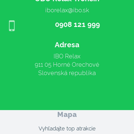
iborelax@ibo.sk
0908 121 999
Adresa
IBO Relax
911 05 Horné Orechové
Slovenská republika
Mapa
Vyhľadajte top atrakcie