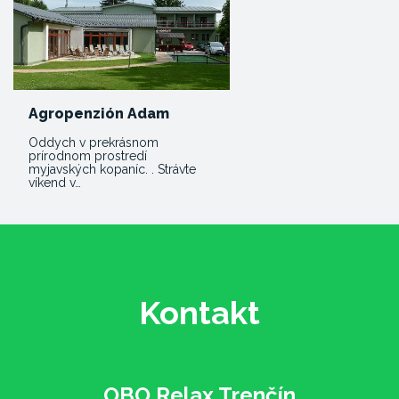
Agropenzión Adam
Oddych v prekrásnom
prírodnom prostredí
myjavských kopaníc. . Strávte
víkend v…
Kontakt
OBO Relax Trenčín