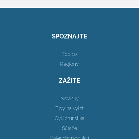
SPOZNAJTE
Top 10
Regióny
ZAŽITE
Novinky
Tipy na výlet
Cykloturistika
Súťaže
Kalendár podujatí