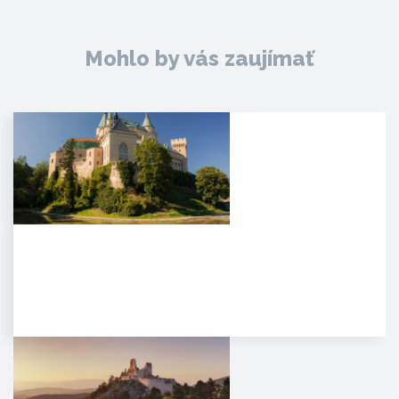
Mohlo by vás zaujímať
Zámok Bojnice
HISTÓRIA. Prvá písomná
zmienka o existencii hradu je z
roku 1113 v listine zoborského…