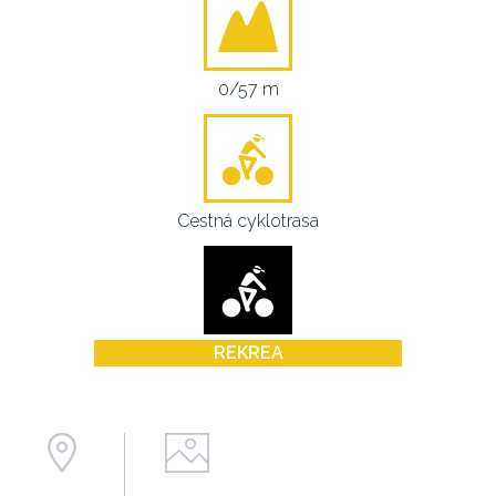
0/57 m
Cestná cyklotrasa
REKREA