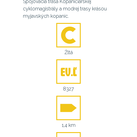
Spojovacia trasa Kopaničiarskej
cyklomagistrály a modrej trasy krásou
myjavských kopaníc.
Žltá
8327
1,4 km