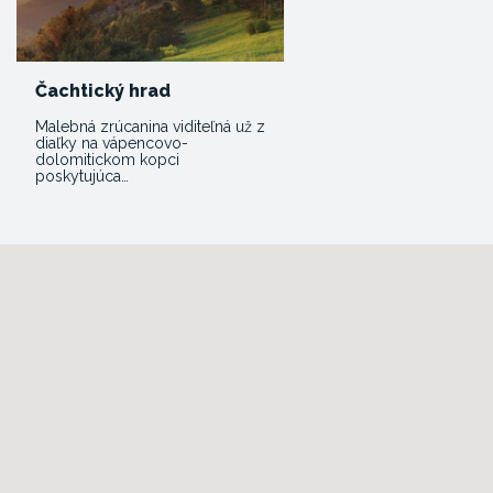
Čachtický hrad
Malebná zrúcanina viditeľná už z
diaľky na vápencovo-
dolomitickom kopci
poskytujúca…