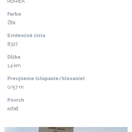
REKREA
Farba
Žltá
Evidenčné číslo
8327
Dĺžka
1,4 km
Prevýšenie (stúpanie/klesanie)
0/57 m
Povrch
asfalt