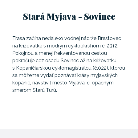
Stará Myjava - Sovinec
Trasa začína neďaleko vodnej nádrže Brestovec
na križovatke s modrým cyklookruhom č. 2312.
Pokojnou a menej frekventovanou cestou
pokračuje cez osadu Sovinec až na križovatku
s Kopaničiarskou cyklomagistrálou (č.022), ktorou
sa môžeme vydať poznávať krásy myjavských
kopaníc, navštíviť mesto Myjava, či opačným
smerom Starú Turú.