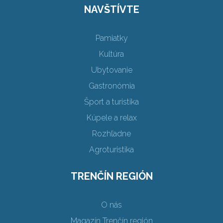
NAVŠTÍVTE
Pamiatky
Kultúra
Ubytovanie
Gastronómia
Šport a turistika
Kúpele a relax
Rozhľadne
Agroturistika
TRENČÍN REGIÓN
O nás
Magazín Trenčín región