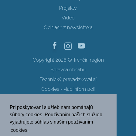
Projekty
Video
Odhlásiť z newslettera
Copyright 2026 © Trenčín región
Správca obsahu
Technický prevádzkovateľ
Cookies - viac informácií
Obchodné podmienky
Pri poskytovaní služieb nám pomáhajú
Ochrana osobných údajov
súbory cookies. Používaním našich služieb
vyjadrujete súhlas s naším používaním
SK
EN
DE
PL
cookies.
FR
RU
HU
UK