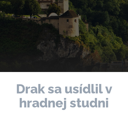
Drak sa usídlil v
hradnej studni