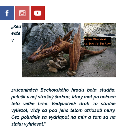
„Keď
ešte
v
zrúcaninách Beckovského hradu bola studňa,
pelešil v nej strašný šarkan, ktorý mal po bokoch
tela veľké hrče. Kedykoľvek drak zo studne
vyliezol, vždy sa pod jeho telom otriasali múry.
Cez poludnie sa vydriapal na múr a tam sa na
slnku vyhrieval.“