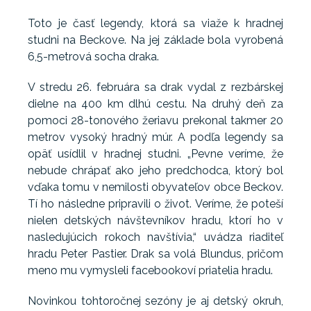
Toto je časť legendy, ktorá sa viaže k hradnej
studni na Beckove. Na jej základe bola vyrobená
6,5-metrová socha draka.
V stredu 26. februára sa drak vydal z rezbárskej
dielne na 400 km dlhú cestu. Na druhý deň za
pomoci 28-tonového žeriavu prekonal takmer 20
metrov vysoký hradný múr. A podľa legendy sa
opäť usídlil v hradnej studni. „Pevne veríme, že
nebude chrápať ako jeho predchodca, ktorý bol
vďaka tomu v nemilosti obyvateľov obce Beckov.
Tí ho následne pripravili o život. Veríme, že poteší
nielen detských návštevníkov hradu, ktorí ho v
nasledujúcich rokoch navštívia,“ uvádza riaditeľ
hradu Peter Pastier. Drak sa volá Blundus, pričom
meno mu vymysleli facebookoví priatelia hradu.
Novinkou tohtoročnej sezóny je aj detský okruh,