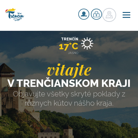
TRENČÍN
17°C
JASNO
vitajte
V TRENČIANSKOM KRAJI
Objavujte všetky skryté poklady z
rôznych kútov nášho kraja.