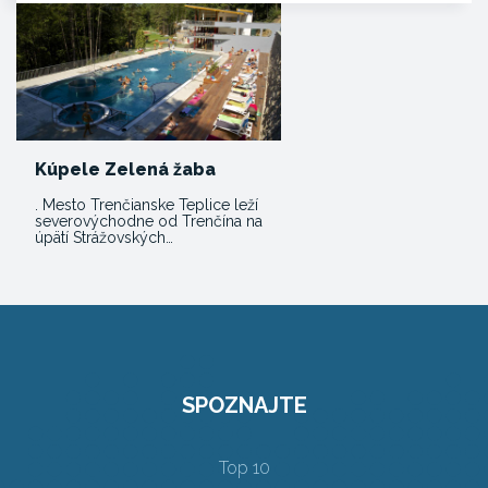
Kúpele Zelená žaba
. Mesto Trenčianske Teplice leží
severovýchodne od Trenčína na
úpätí Strážovských…
SPOZNAJTE
Top 10