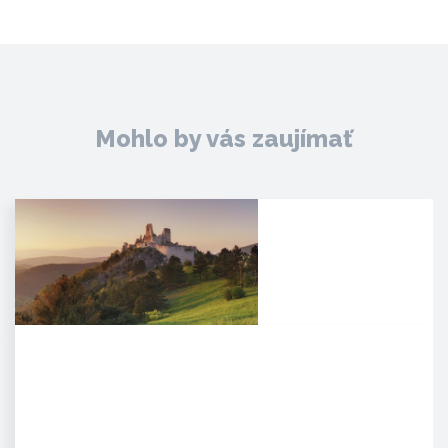
Mohlo by vás zaujímať
Čachtický hrad
Malebná zrúcanina viditeľná už z
diaľky na vápencovo-
dolomitickom kopci
poskytujúca…