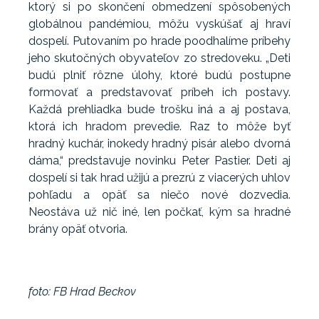
ktorý si po skončení obmedzení spôsobených
globálnou pandémiou, môžu vyskúšať aj hraví
dospelí. Putovaním po hrade poodhalíme príbehy
jeho skutočných obyvateľov zo stredoveku. „Deti
budú plniť rôzne úlohy, ktoré budú postupne
formovať a predstavovať príbeh ich postavy.
Každá prehliadka bude trošku iná a aj postava,
ktorá ich hradom prevedie. Raz to môže byť
hradný kuchár, inokedy hradný pisár alebo dvorná
dáma,“ predstavuje novinku Peter Pastier. Deti aj
dospelí si tak hrad užijú a prezrú z viacerých uhlov
pohľadu a opäť sa niečo nové dozvedia.
Neostáva už nič iné, len počkať, kým sa hradné
brány opäť otvoria.
foto: FB Hrad Beckov