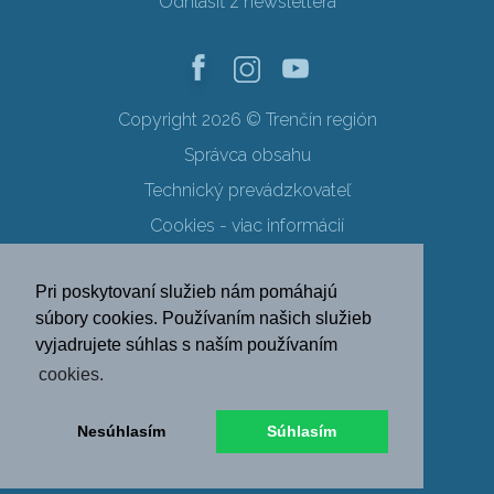
Odhlásiť z newslettera
Copyright 2026 © Trenčín región
Správca obsahu
Technický prevádzkovateľ
Cookies - viac informácií
Obchodné podmienky
Pri poskytovaní služieb nám pomáhajú
Ochrana osobných údajov
súbory cookies. Používaním našich služieb
vyjadrujete súhlas s naším používaním
SK
EN
DE
PL
cookies.
FR
RU
HU
UK
Nesúhlasím
Súhlasím