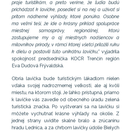
praje turistikám, a preto veríme, že ľudia budú
prichádzať k lavičke, posedieť si na nej a užívať si
pritom nádherné výhľady, ktoré ponúka. Osobne
ma veľmi teší, že ide o krásny príklad spolupráce
miestnej samosprávy, regionálnej, ktorú
zastupujeme my a aj miestnych nadšencov a
milovníkov prírody, v rámci ktorej všetci priložili ruku
k dielu a postavili túto unikátnu lavičku,"
vyjadrila
spokojnosť predsedníčka KOCR Trenčín región
Eva Dudová Frývaldská.
Obria lavička bude turistickým lákadlom nielen
vďaka svojej nadrozmernej veľkosti, ale aj kvôli
miestu, na ktorom stojí. Je ľahko prístupná, priamo
k lavičke vás zavedie od obecného úradu zelená
turistická značka. Po vyštveraní sa na lavičku si
môžete vychutnať krásne výhľady na okolie. Z
jednej strany uvidíte skalné bralo a zrúcaninu
hradu Lednica, a za chrbom lavičky údolie Bielych