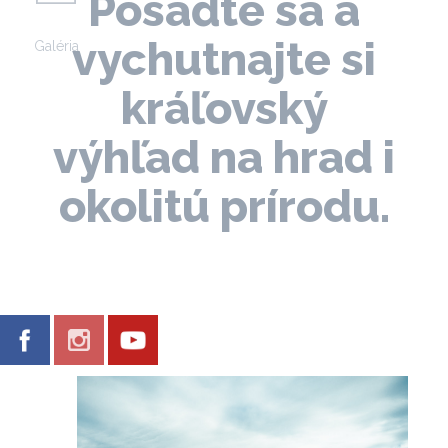
Posaďte sa a
vychutnajte si
Galéria
kráľovský
výhľad na hrad i
okolitú prírodu.