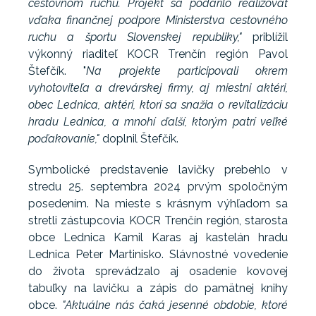
cestovnom ruchu. Projekt sa podarilo realizovať
vďaka finančnej podpore Ministerstva cestovného
ruchu a športu Slovenskej republiky,"
priblížil
výkonný riaditeľ KOCR Trenčín región Pavol
Štefčík. "
Na projekte participovali okrem
vyhotoviteľa a drevárskej firmy, aj miestni aktéri,
obec Lednica, aktéri, ktorí sa snažia o revitalizáciu
hradu Lednica, a mnohí ďalší, ktorým patrí veľké
poďakovanie,"
doplnil Štefčík.
Symbolické predstavenie lavičky prebehlo v
stredu 25. septembra 2024 prvým spoločným
posedením. Na mieste s krásnym výhľadom sa
stretli zástupcovia KOCR Trenčín región, starosta
obce Lednica Kamil Karas aj kastelán hradu
Lednica Peter Martinisko. Slávnostné vovedenie
do života sprevádzalo aj osadenie kovovej
tabuľky na lavičku a zápis do pamätnej knihy
obce.
"Aktuálne nás čaká jesenné obdobie, ktoré