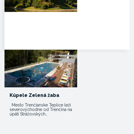
Zámok Bojnice
HISTÓRIA. Prvá písomná
zmienka o existencii hradu je z
roku 1113 v listine zoborského…
Kúpele Zelená žaba
. Mesto Trenčianske Teplice leží
severovýchodne od Trenčína na
úpätí Strážovských…