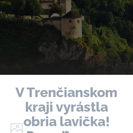
V Trenčianskom
kraji vyrástla
obria lavička!