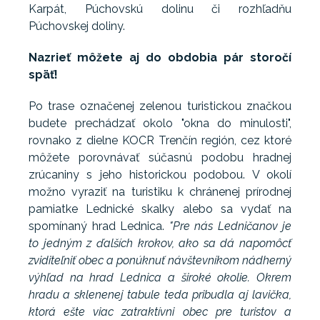
Karpát, Púchovskú dolinu či rozhľadňu
Púchovskej doliny.
Nazrieť môžete aj do obdobia pár storočí
späť!
Po trase označenej zelenou turistickou značkou
budete prechádzať okolo "okna do minulosti",
rovnako z dielne KOCR Trenčín región, cez ktoré
môžete porovnávať súčasnú podobu hradnej
zrúcaniny s jeho historickou podobou. V okolí
možno vyraziť na turistiku k chránenej prírodnej
pamiatke Lednické skalky alebo sa vydať na
spomínaný hrad Lednica.
"Pre nás Ledničanov je
to jedným z ďalších krokov, ako sa dá napomôcť
zviditeľniť obec a ponúknuť návštevníkom nádherný
výhľad na hrad Lednica a široké okolie. Okrem
hradu a sklenenej tabule teda pribudla aj lavička,
ktorá ešte viac zatraktívni obec pre turistov a