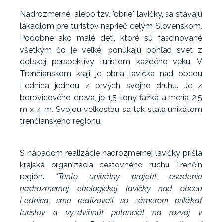
Nadrozmerné, alebo tzv. "obrie" lavičky, sa stávajú
lákadlom pre turistov naprieč celým Slovenskom.
Podobne ako malé deti, ktoré sú fascinované
všetkým čo je veľké, ponúkajú pohľad svet z
detskej perspektívy turistom každého veku. V
Trenčianskom kraji je obria lavička nad obcou
Lednica jednou z prvých svojho druhu. Je z
borovicového dreva, je 1,5 tony ťažká a meria 2,5
m x 4 m. Svojou veľkosťou sa tak stala unikátom
trenčianskeho regiónu.
S nápadom realizácie nadrozmernej lavičky prišla
krajská organizácia cestovného ruchu Trenčín
región.
"Tento unikátny projekt, osadenie
nadrozmernej ekologickej lavičky nad obcou
Lednica, sme realizovali so zámerom prilákať
turistov a vyzdvihnúť potenciál na rozvoj v