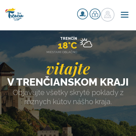
TRENČÍN
18°C
MIESTAMI OBLAČNO
vitajte
V TRENČIANSKOM KRAJI
Objavujte všetky skryté poklady z
rôznych kútov nášho kraja.