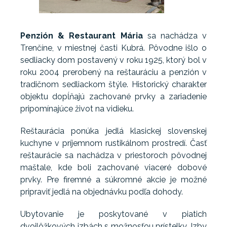
Penzión & Restaurant Mária
sa nachádza v
Trenčíne, v miestnej časti Kubrá. Pôvodne išlo o
sedliacky dom postavený v roku 1925, ktorý bol v
roku 2004 prerobený na reštauráciu a penzión v
tradičnom sedliackom štýle. Historický charakter
objektu dopĺňajú zachované prvky a zariadenie
pripomínajúce život na vidieku.
Reštaurácia ponúka jedlá klasickej slovenskej
kuchyne v príjemnom rustikálnom prostredí. Časť
reštaurácie sa nachádza v priestoroch pôvodnej
maštale, kde boli zachované viaceré dobové
prvky. Pre firemné a súkromné akcie je možné
pripraviť jedlá na objednávku podľa dohody.
Ubytovanie je poskytované v piatich
dvojlôžkových izbách s možnosťou prístelky. Izby