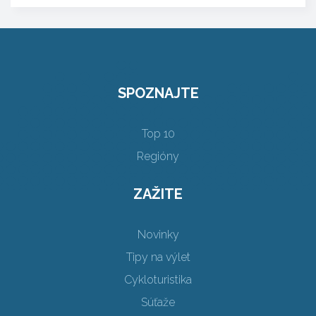
SPOZNAJTE
Top 10
Regióny
ZAŽITE
Novinky
Tipy na výlet
Cykloturistika
Súťaže