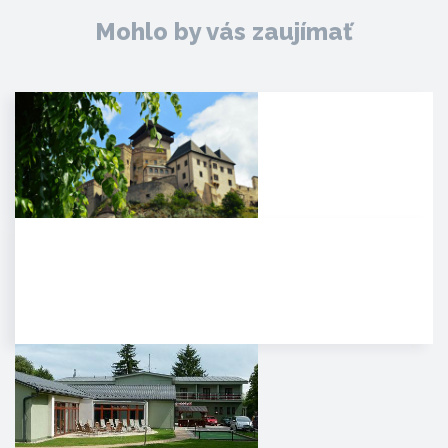
Mohlo by vás zaujímať
Trenčiansky hrad
HISTÓRIA. Na mieste dnešného
hradu stálo v období Veľkej
Moravy hradisko ako správne…