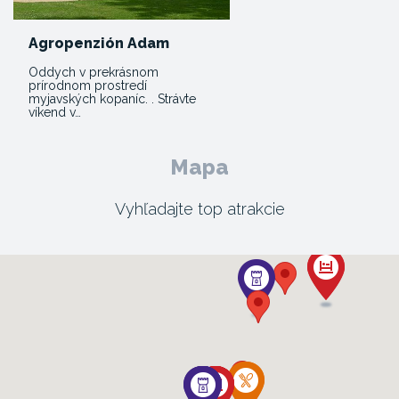
Agropenzión Adam
Oddych v prekrásnom
prírodnom prostredí
myjavských kopaníc. . Strávte
víkend v…
Mapa
Vyhľadajte top atrakcie