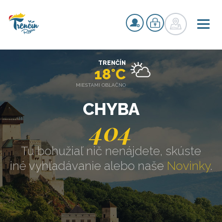
TRENČÍN
18°C
MIESTAMI OBLAČNO
CHYBA
404
Tu bohužiaľ nič nenájdete, skúste
iné vyhľadávanie alebo naše
Novinky
.