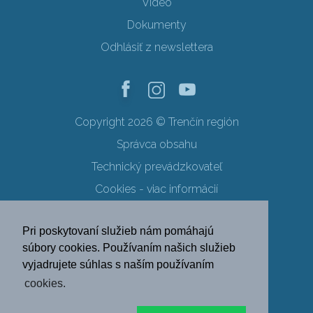
Video
Dokumenty
Odhlásiť z newslettera
Copyright 2026 © Trenčín región
Správca obsahu
Technický prevádzkovateľ
Cookies - viac informácií
Obchodné podmienky
Pri poskytovaní služieb nám pomáhajú
Ochrana osobných údajov
súbory cookies. Používaním našich služieb
vyjadrujete súhlas s naším používaním
SK
EN
DE
PL
cookies.
FR
RU
HU
UK