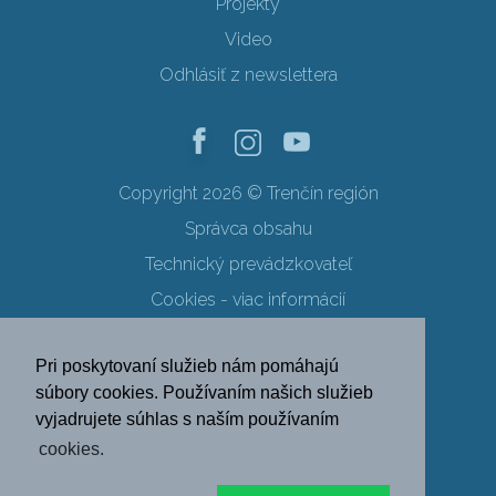
Projekty
Video
Odhlásiť z newslettera
Copyright 2026 © Trenčín región
Správca obsahu
Technický prevádzkovateľ
Cookies - viac informácií
Obchodné podmienky
Pri poskytovaní služieb nám pomáhajú
Ochrana osobných údajov
súbory cookies. Používaním našich služieb
vyjadrujete súhlas s naším používaním
SK
EN
DE
PL
cookies.
FR
RU
HU
UK