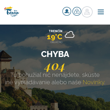
TRENČÍN
19°C
OBLAČNO
CHYBA
404
Tu bohužiaľ nič nenájdete, skúste
iné vyhľadávanie alebo naše
Novinky
.