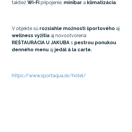
taktiež
Wi-Fi
pripojenie,
minibar
a
klimatizácia
.
V objekte sú
rozsiahle možnosti športového
aj
wellness vyžitia
aj novootvorená
REŠTAURÁCIA U JAKUBA
s
pestrou ponukou
denného menu
aj
jedál à la carte.
https://www.sportaqua.sk/hotel/