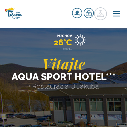
PÚCHOV
26°C
JASNO
Vitajte
AQUA SPORT HOTEL***
+ Reštaurácia U Jakuba