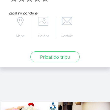
Zatiaľ nehodnotené
Mapa
Galéria
Kontakt
Pridať do tripu