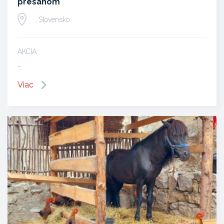
presahom
, Slovensko
AKCIA
…
Viac