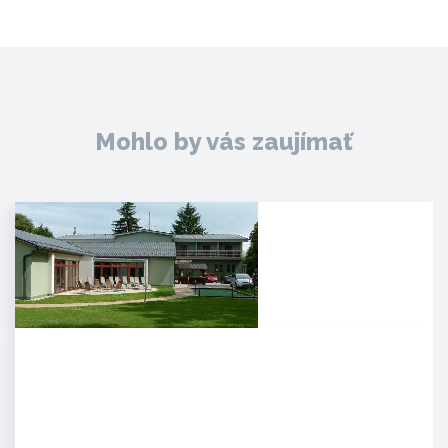
Mohlo by vás zaujímať
Agropenzión Adam
Oddych v prekrásnom
prírodnom prostredí
myjavských kopaníc. . Strávte
víkend v…