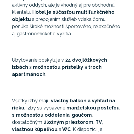
aktívny oddych, ale je vhodný aj pre obchodnú
klientelu.
Hotel je súčasťou multifunkčného
objektu
s prepojením služieb vďaka čomu
ponúka široké možnosti športového, relaxačného
aj gastronomického vyžitia
Ubytovanie poskytuje v
24
dvojlôžkových
izbách
s
možnosťou prístelky
a
troch
apartmánoch
.
Všetky izby majú
vlastný balkón a výhľad na
rieku
. Izby sú vybavené
manželskou posteľou
s možnosťou oddelenia
,
gaučom
,
dostatočným
úložným priestorom
,
TV
,
vlastnou kúpeľňou
a
WC
. K dispozícii je