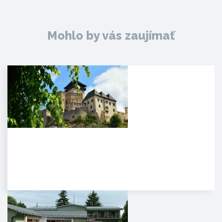
Mohlo by vás zaujímať
Trenčiansky hrad
HISTÓRIA. Na mieste dnešného
hradu stálo v období Veľkej
Moravy hradisko ako správne…