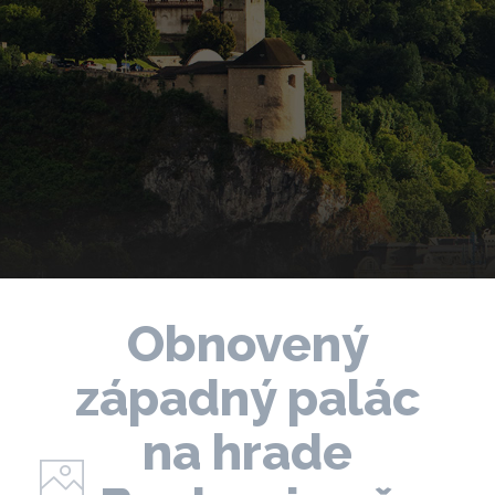
Obnovený
západný palác
na hrade