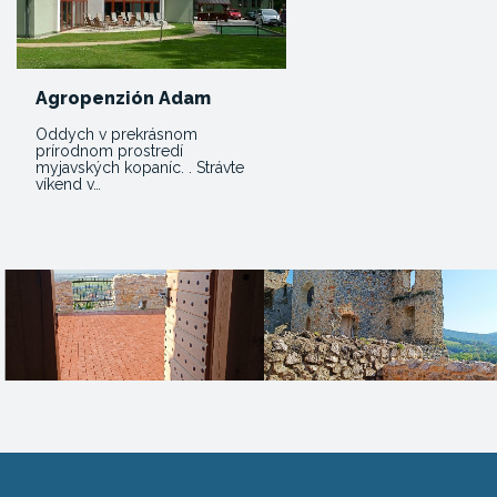
Agropenzión Adam
Oddych v prekrásnom
prírodnom prostredí
myjavských kopaníc. . Strávte
víkend v…