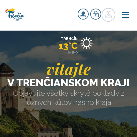
TRENČÍN
13°C
JASNO
vitajte
V TRENČIANSKOM KRAJI
Objavujte všetky skryté poklady z
rôznych kútov nášho kraja.