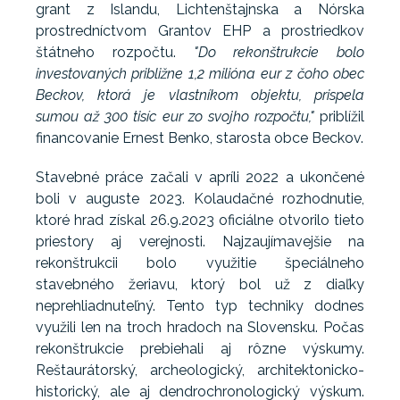
grant z Islandu, Lichtenštajnska a Nórska
prostredníctvom Grantov EHP a prostriedkov
štátneho rozpočtu.
"Do rekonštrukcie bolo
investovaných približne 1,2 milióna eur z čoho obec
Beckov, ktorá je vlastníkom objektu, prispela
sumou až 300 tisíc eur zo svojho rozpočtu,"
priblížil
financovanie Ernest Benko, starosta obce Beckov.
Stavebné práce začali v apríli 2022 a ukončené
boli v auguste 2023. Kolaudačné rozhodnutie,
ktoré hrad získal 26.9.2023 oficiálne otvorilo tieto
priestory aj verejnosti. Najzaujímavejšie na
rekonštrukcii bolo využitie špeciálneho
stavebného žeriavu, ktorý bol už z diaľky
neprehliadnuteľný. Tento typ techniky dodnes
využili len na troch hradoch na Slovensku. Počas
rekonštrukcie prebiehali aj rôzne výskumy.
Reštaurátorský, archeologický, architektonicko-
historický, ale aj dendrochronologický výskum.