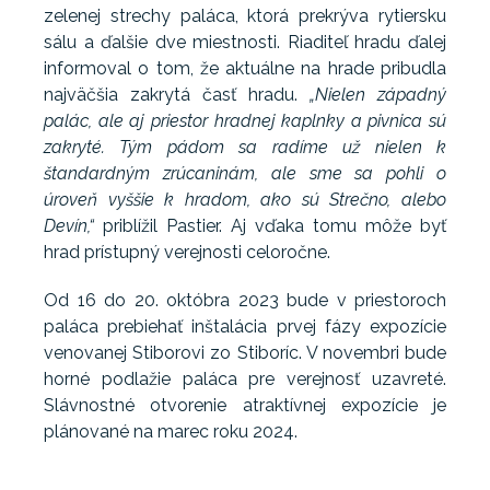
zelenej strechy paláca, ktorá prekrýva rytiersku
sálu a ďalšie dve miestnosti. Riaditeľ hradu ďalej
informoval o tom, že aktuálne na hrade pribudla
najväčšia zakrytá časť hradu.
„Nielen západný
palác, ale aj priestor hradnej kaplnky a pivnica sú
zakryté. Tým pádom sa radíme už nielen k
štandardným zrúcaninám, ale sme sa pohli o
úroveň vyššie k hradom, ako sú Strečno, alebo
Devín,“
priblížil Pastier. Aj vďaka tomu môže byť
hrad prístupný verejnosti celoročne.
Od 16 do 20. októbra 2023 bude v priestoroch
paláca prebiehať inštalácia prvej fázy expozície
venovanej Stiborovi zo Stiboríc. V novembri bude
horné podlažie paláca pre verejnosť uzavreté.
Slávnostné otvorenie atraktívnej expozície je
plánované na marec roku 2024.