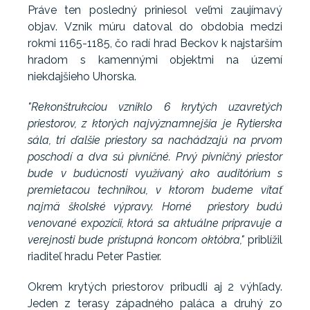
Práve ten posledný priniesol veľmi zaujímavý
objav. Vznik múru datoval do obdobia medzi
rokmi 1165-1185, čo radí hrad Beckov k najstarším
hradom s kamennými objektmi na území
niekdajšieho Uhorska.
"Rekonštrukciou vzniklo 6 krytých uzavretých
priestorov, z ktorých najvýznamnejšia je Rytierska
sála, tri ďalšie priestory sa nachádzajú na prvom
poschodí a dva sú pivničné. Prvý pivničný priestor
bude v budúcnosti využívaný ako auditórium s
premietacou technikou, v ktorom budeme vítať
najmä školské výpravy. Horné priestory budú
venované expozícii, ktorá sa aktuálne pripravuje a
verejnosti bude prístupná koncom októbra,"
priblížil
riaditeľ hradu Peter Pastier.
Okrem krytých priestorov pribudli aj 2 výhľady.
Jeden z terasy západného paláca a druhý zo