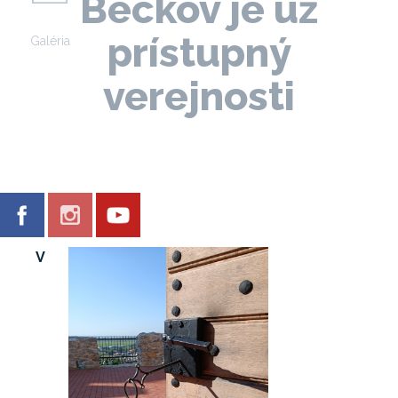
Beckov je už
prístupný
Galéria
verejnosti
V