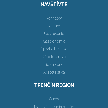
NAVŠTÍVTE
Pamiatky
Kultúra
Ubytovanie
Gastronómia
Šport a turistika
Kúpele a relax
Rozhľadne
Agroturistika
TRENČÍN REGIÓN
O nás
Magazín Trenčín región