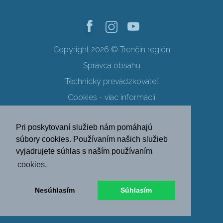
Copyright 2026 © Trenčín región
Správca obsahu
Technický prevádzkovateľ
Cookies - viac informácií
Obchodné podmienky
Pri poskytovaní služieb nám pomáhajú
Ochrana osobných údajov
súbory cookies. Používaním našich služieb
vyjadrujete súhlas s naším používaním
SK
EN
DE
PL
cookies.
FR
RU
HU
UK
Nesúhlasím
Súhlasím