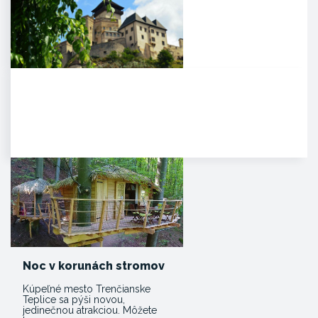
Trenčiansky hrad
HISTÓRIA. Na mieste dnešného
hradu stálo v období Veľkej
Moravy hradisko ako správne…
Noc v korunách stromov
Kúpeľné mesto Trenčianske
Teplice sa pýši novou,
jedinečnou atrakciou. Môžete