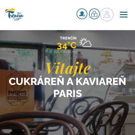
TRENČÍN
34°C
POLOOBLAČNO
Vitajte
CUKRÁREŇ A KAVIAREŇ
PARIS