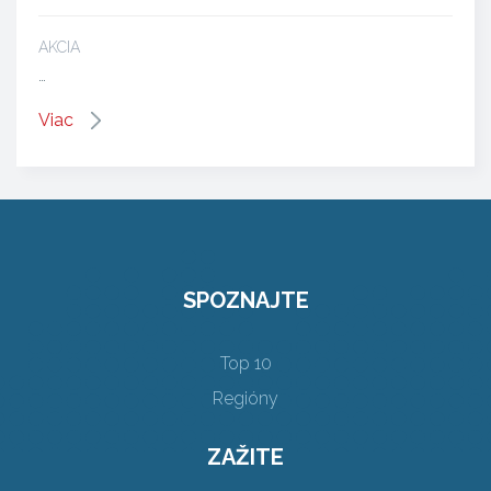
AKCIA
…
Viac
SPOZNAJTE
Top 10
Regióny
ZAŽITE