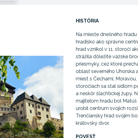
HISTÓRIA
Na mieste dnešného hradu 
hradisko ako správne centr
hrad vznikol v 11. storočí a
strážila dôležité vážske br
priesmyky, cez ktoré prech
oblasť severného Uhorska 
miest s Čechami, Moravou, 
storočiach sa stal sídlom p
a neskôr šľachtickej župy.
majiteľom hradu bol Matúš 
urobil centrum svojich roz
Trenčiansky hrad svojím b
kráľovský dvor.
POVESŤ