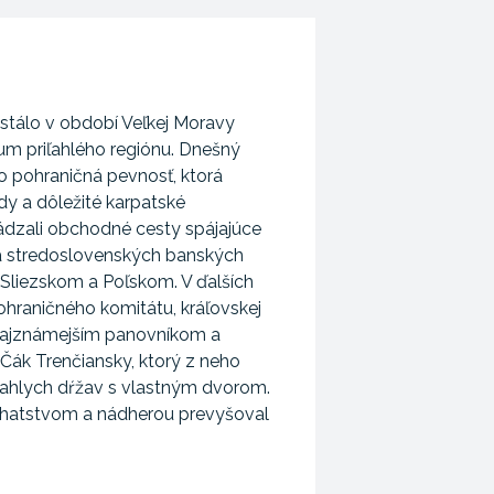
stálo v období Veľkej Moravy
um priľahlého regiónu. Dnešný
ko pohraničná pevnosť, ktorá
ody a dôležité karpatské
ádzali obchodné cesty spájajúce
a stredoslovenských banských
Sliezskom a Poľskom. V ďalších
ohraničného komitátu, kráľovskej
 Najznámejším panovníkom a
Čák Trenčiansky, ktorý z neho
siahlych dŕžav s vlastným dvorom.
ohatstvom a nádherou prevyšoval