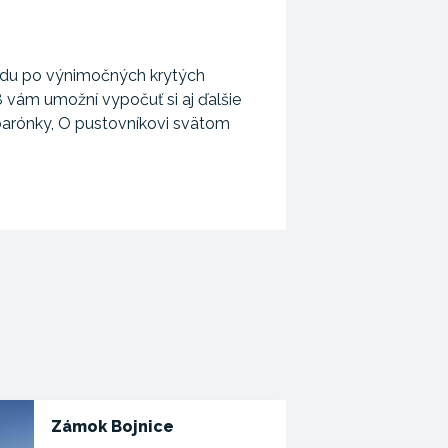
adu po výnimočných krytých
 vám umožní vypočuť si aj ďalšie
 barónky, O pustovníkovi svätom
Zámok Bojnice