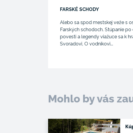
FARSKÉ SCHODY
Alebo sa spod mestskej veže s o
Farských schodoch. Stúpanie po 
povesti a legendy viažuce sa k h
Svoradovi, O vodníkovi...
Mohlo by vás za
Kú