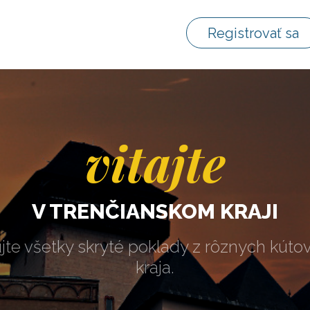
Registrovať sa
vitajte
V TRENČIANSKOM KRAJI
jte všetky skryté poklady z rôznych kúto
kraja.