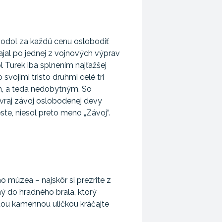
odol za každú cenu oslobodiť
ajal po jednej z vojnových výprav
 Turek iba splnením najťažšej
vojimi tristo druhmi celé tri
ým, a teda nedobytným. So
 vraj závoj oslobodenej devy
este, niesol preto meno „Závoj“.
 múzea – najskôr si prezrite z
ný do hradného brala, ktorý
tou kamennou uličkou kráčajte