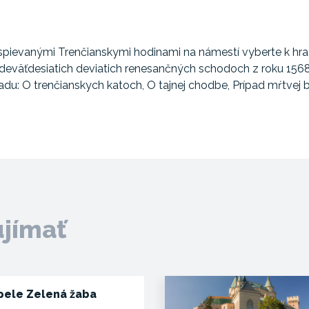
spievanými Trenčianskymi hodinami na námestí vyberte k hr
deväťdesiatich deviatich renesančných schodoch z roku 1568
radu: O trenčianskych katoch, O tajnej chodbe, Prípad mŕtvej
ujímať
pele Zelená žaba