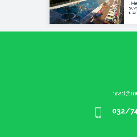
. Me
sev
úpä
hrad@mu
032/74