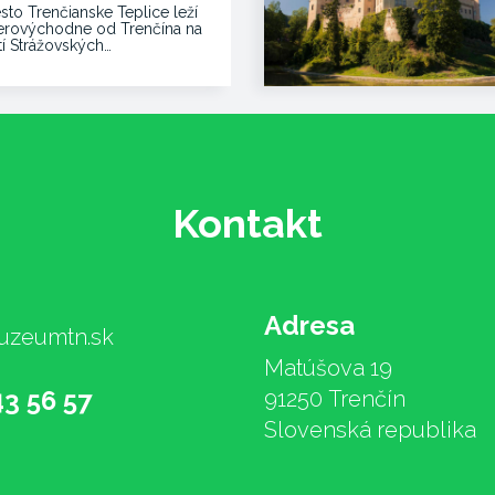
sto Trenčianske Teplice leží
erovýchodne od Trenčína na
tí Strážovských…
Kontakt
Adresa
zeumtn.sk
Matúšova 19
3 56 57
91250 Trenčín
Slovenská republika