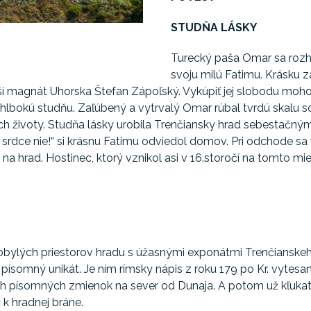
STUDŇA LÁSKY
Turecký paša Omar sa rozh
svoju milú Fatimu. Krásku z
 magnát Uhorska Štefan Zápoľský. Vykúpiť jej slobodu mohol
hlbokú studňu. Zaľúbený a vytrvalý Omar rúbal tvrdú skalu so s
 ich životy. Studňa lásky urobila Trenčiansky hrad sebestačn
 srdce nie!“ si krásnu Fatimu odviedol domov. Pri odchode sa
 na hrad. Hostinec, ktorý vznikol asi v 16.storočí na tomto mi
bylých priestorov hradu s úžasnými exponátmi Trenčianskeho
 písomný unikát. Je ním rímsky nápis z roku 179 po Kr. vytesa
ch písomných zmienok na sever od Dunaja. A potom už kľuka
 k hradnej bráne.