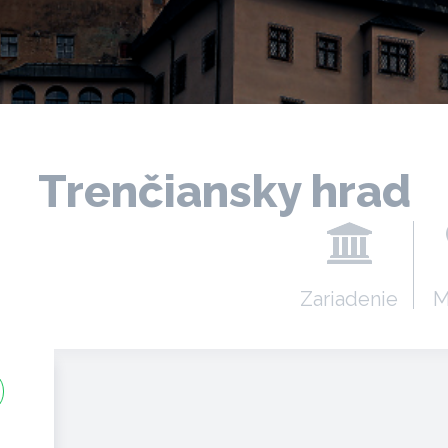
Trenčiansky hrad
Zariadenie
M