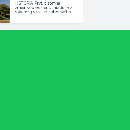
HISTÓRIA. Prvá písomná
zmienka o existencii hradu je z
roku 1113 v listine zoborského…