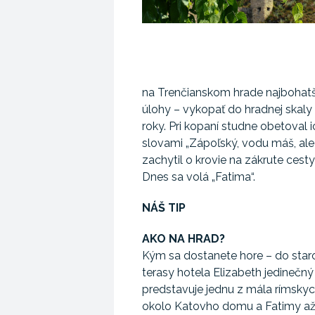
na Trenčianskom hrade najbohatší
úlohy – vykopať do hradnej skaly 
roky. Pri kopaní studne obetoval
slovami „Zápoľský, vodu máš, ale
zachytil o krovie na zákrute cesty
Dnes sa volá „Fatima“.
NÁŠ TIP
AKO NA HRAD?
Kým sa dostanete hore – do staro
terasy hotela Elizabeth jedinečný
predstavuje jednu z mála rímsky
okolo Katovho domu a Fatimy až