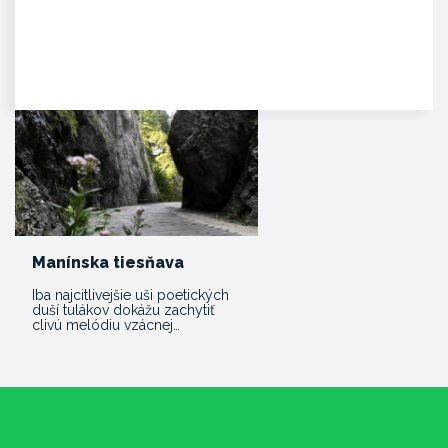
Agropenzión Adam
Oddych v prekrásnom
prírodnom prostredí
myjavských kopaníc. . Strávte
víkend v…
Manínska tiesňava
Iba najcitlivejšie uši poetických
duší tulákov dokážu zachytiť
clivú melódiu vzácnej…