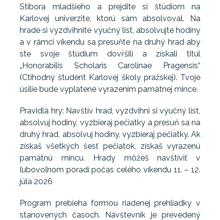
Stibora mladšieho a prejdite si štúdiom na
Karlovej univerzite, ktorú sám absolvoval. Na
hrade si vyzdvihnite výučný list, absolvujte hodiny
a v rámci víkendu sa presuňte na druhý hrad aby
ste svoje štúdium dovŕšili a získali titul
„Honorabilis Scholaris Carolinae Pragensis“
(Ctihodný študent Karlovej školy pražskej). Tvoje
úsilie bude vyplatené vyrazením pamätnej mince.
Pravidlá hry: Navštív hrad, vyzdvihni si výučný list,
absolvuj hodiny, vyzbieraj pečiatky a presuň sa na
druhý hrad, absolvuj hodiny, vyzbieraj pečiatky. Ak
získaš všetkých šesť pečiatok, získaš vyrazenú
pamätnú mincu. Hrady môžeš navštíviť v
ľubovoľnom poradí počas celého víkendu 11. – 12.
júla 2026
Program prebieha formou riadenej prehliadky v
stanovených časoch. Návštevník je prevedený