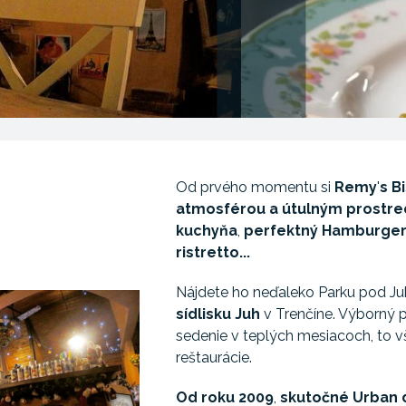
Od prvého momentu si
Remy
'
s B
atmosférou a útulným prostr
kuchyňa
,
perfektný Hamburge
ristretto...
Nájdete ho neďaleko Parku pod J
sídlisku Juh
v Trenčíne. Výborný pr
sedenie v teplých mesiacoch, to v
reštaurácie.
Od roku 2009
,
skutočné Urban d