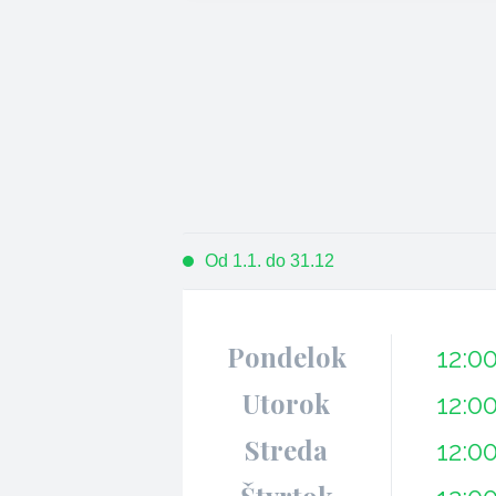
Od 1.1. do 31.12
Pondelok
12:0
Utorok
12:0
Streda
12:0
Štvrtok