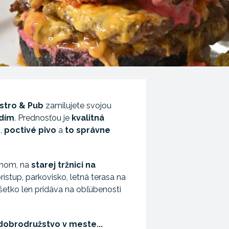
istro & Pub
zamilujete svojou
edím
. Prednosťou je
kvalitná
r
,
poctivé pivo
a
to správne
uhom, na
starej tržnici na
ístup, parkovisko, letná terasa na
šetko len pridáva na obľúbenosti
obrodružstvo v meste...