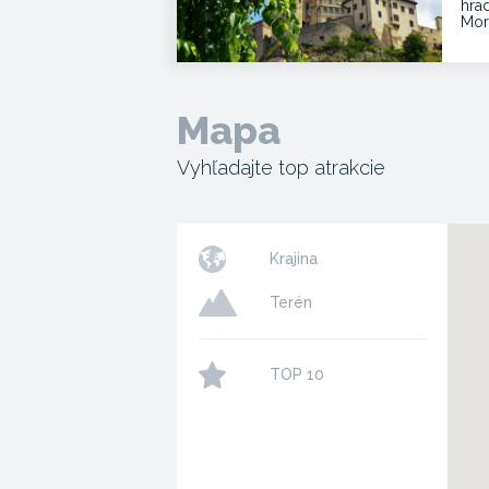
hra
Mor
Mapa
Vyhľadajte top atrakcie
Krajina
Terén
TOP 10