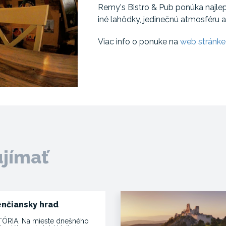
Remy's Bistro & Pub ponúka najlep
iné lahôdky, jedinečnú atmosféru a
Viac info o ponuke na
web stránk
ujímať
enčiansky hrad
TÓRIA. Na mieste dnešného