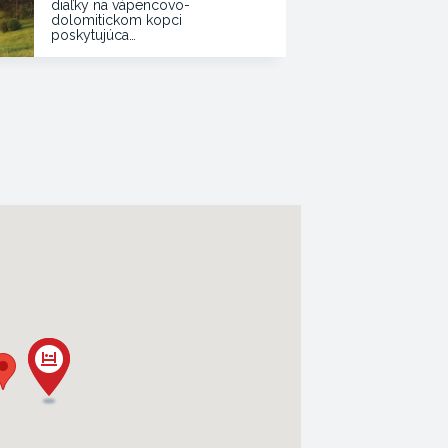
diaľky na vápencovo-
dolomitickom kopci
poskytujúca…