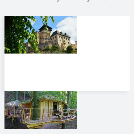
Trenčiansky hrad
HISTÓRIA. Na mieste dnešného
hradu stálo v období Veľkej
Moravy hradisko ako správne…