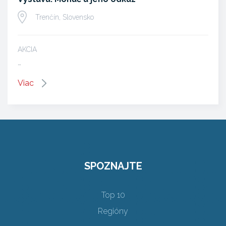
Trenčín, Slovensko
AKCIA
…
Viac
SPOZNAJTE
Top 10
Regióny