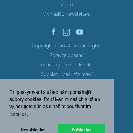
Video
Odhlásiť z newslettera
Copyright 2026 © Trenčín región
Správca obsahu
Technický prevádzkovateľ
Cookies - viac informácií
Obchodné podmienky
Pri poskytovaní služieb nám pomáhajú
Ochrana osobných údajov
súbory cookies. Používaním našich služieb
vyjadrujete súhlas s naším používaním
SK
EN
DE
PL
cookies.
FR
RU
HU
UK
Nesúhlasím
Súhlasím