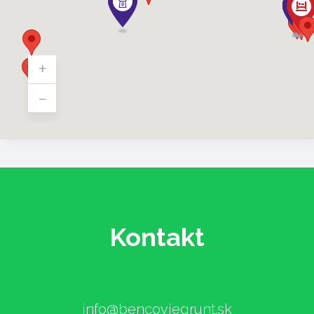
+
-
Kontakt
info@bencovjegrunt.sk