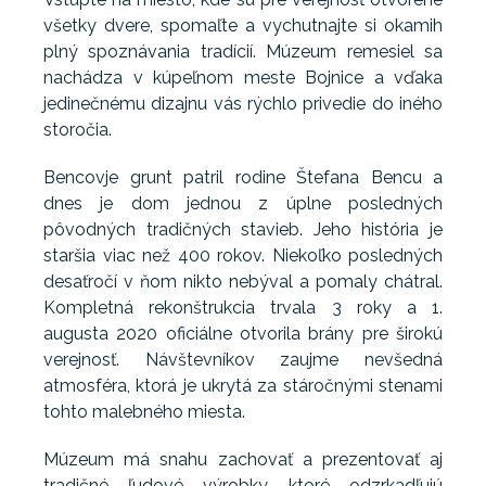
všetky dvere, spomaľte a vychutnajte si okamih
plný spoznávania tradícií. Múzeum remesiel sa
nachádza v kúpeľnom meste Bojnice a vďaka
jedinečnému dizajnu vás rýchlo privedie do iného
storočia.
Bencovje grunt patril rodine Štefana Bencu a
dnes je dom jednou z úplne posledných
pôvodných tradičných stavieb. Jeho história je
staršia viac než 400 rokov. Niekoľko posledných
desaťročí v ňom nikto nebýval a pomaly chátral.
Kompletná rekonštrukcia trvala 3 roky a 1.
augusta 2020 oficiálne otvorila brány pre širokú
verejnosť. Návštevníkov zaujme nevšedná
atmosféra, ktorá je ukrytá za stáročnými stenami
tohto malebného miesta.
Múzeum má snahu zachovať a prezentovať aj
tradičné ľudové výrobky, ktoré odzrkadľujú