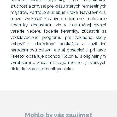
zručnosť a zmysel pre krásu starých remeselných
majstrov. Portfólio služieb je široké. Návštevníci si
môžu vyskúšať kreatívne originálne maľovanie
keramiky, degustáciu vín v 400-ročnej pivnici,
varenie večere, točenie keramiky, zúčastniť sa
vzdelávacieho programu pre základné školy,
vybaviť si darčekovú poukážku a zažiť inú
narodeninovú oslavu, ale aj posedieť si pri káve.
Priestor obsahuje obchod "Koloniál" s originálnymi
výrobkami a zúčastniť sa je možné aj tvorivých
dielní, kurzov a komunitných akcií.
Mohlo by vás zaujímať