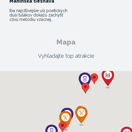
Manínska tiesňava
Iba najcitlivejšie uši poetických
duší tulákov dokážu zachytiť
clivú melódiu vzácnej…
Mapa
Vyhľadajte top atrakcie