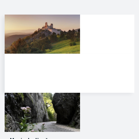
Čachtický hrad
Malebná zrúcanina viditeľná už z
diaľky na vápencovo-
dolomitickom kopci
poskytujúca…