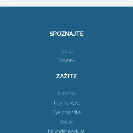
SPOZNAJTE
Top 10
Regióny
ZAŽITE
Novinky
Tipy na výlet
Cykloturistika
Súťaže
Kalendár podujatí