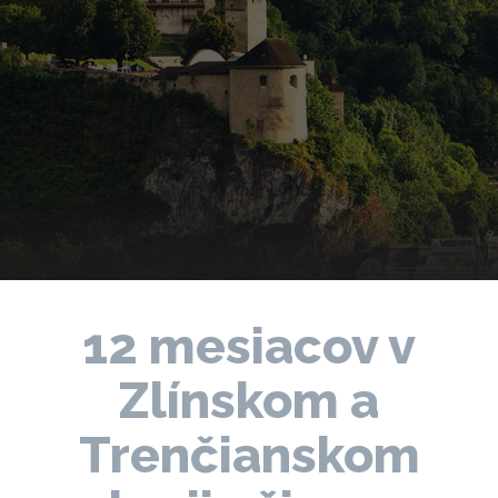
12 mesiacov v
Zlínskom a
Trenčianskom