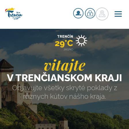
TRENČÍN
29°C
JASNO
vitajte
V TRENČIANSKOM KRAJI
Objavujte všetky skryté poklady z
rôznych kútov nášho kraja.