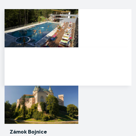
Kúpele Zelená žaba
. Mesto Trenčianske Teplice leží
severovýchodne od Trenčína na
úpätí Strážovských…
Zámok Bojnice