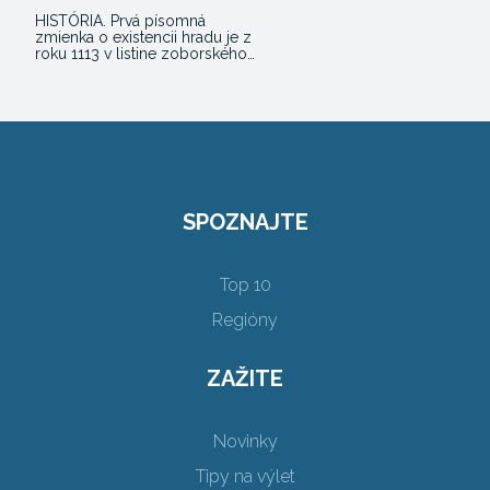
HISTÓRIA. Prvá písomná
zmienka o existencii hradu je z
roku 1113 v listine zoborského…
SPOZNAJTE
Top 10
Regióny
ZAŽITE
Novinky
Tipy na výlet