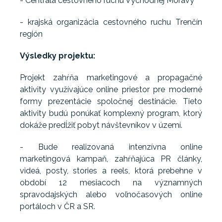
- Centrála cestovného ruchu Východnej Moravy
- krajská organizácia cestovného ruchu Trenčín
región
Výsledky projektu:
Projekt zahŕňa marketingové a propagačné
aktivity využívajúce online priestor pre moderné
formy prezentácie spoločnej destinácie. Tieto
aktivity budú ponúkať komplexný program, ktorý
dokáže predĺžiť pobyt návštevníkov v území.
- Bude realizovaná intenzívna online
marketingová kampaň, zahŕňajúca PR články,
videá, posty, stories a reels, ktorá prebehne v
období 12 mesiacoch na významných
spravodajských alebo voľnočasových online
portáloch v ČR a SR.