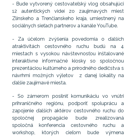
- Bude vytvorený cestovateľský vlog obsahujúci
12 autentických videí zo zaujímavých miest
Zlínskeho a Trenčianskeho kraja, umiestnený na
sociálnych sieťach partnerov a kanále YouTube.
- Za účelom zvýšenia povedomia o ďalších
atraktivitách cestovného ruchu budú na 4
miestach s vysokou návštevnosťou inštalované
interaktívne informačné kiosky so spoločnou
prezentáciou kultúrneho a prírodného dedičstva s
návrhmi možných výletov z danej lokality na
ďalšie zaujímavé miesta.
- So zámerom posilniť komunikáciu vo vnútri
prihraničného regiónu, podporiť spoluprácu a
zapojenie ďalších aktérov cestovného ruchu do
spoločnej propagácie bude zrealizovaná
spoločná konferencia cestovného ruchu a
workshop, ktorých cieľom bude výmena