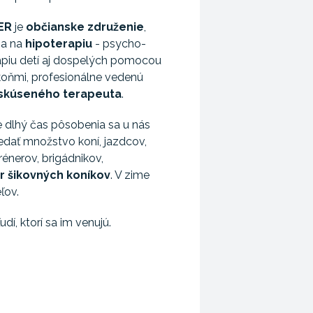
ER
je
občianske združenie
,
sa na
hipoterapiu
- psycho-
apiu detí aj dospelých pomocou
koňmi, profesionálne vedenú
kúseného terapeuta
.
 dlhý čas pôsobenia sa u nás
iedať množstvo koní, jazdcov,
rénerov, brigádnikov,
r šikovných koníkov
. V zime
ľov.
udí, ktorí sa im venujú.