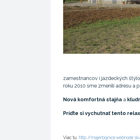
zamestnancov i jazdeckých štýl
roku 2010 sme zmenili adresu a p
Nová komfortná stajňa
a
kľudn
Príďte si vychutnať tento relax
Viac tu:
http://majerbojnice.webnode.sk