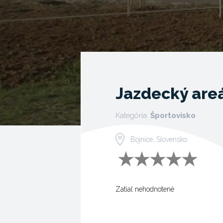
Jazdecký are
Kategória:
Športovisko
Bojnice, Slovensko
Zatiaľ nehodnotené