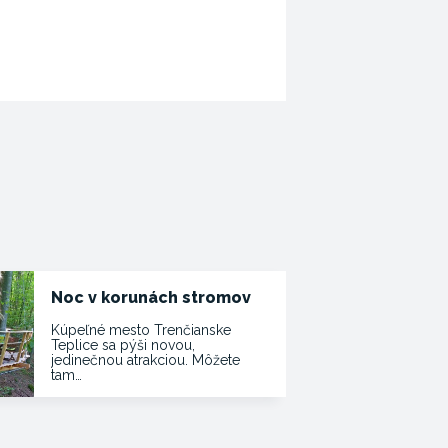
Noc v korunách stromov
Kúpeľné mesto Trenčianske
Teplice sa pýši novou,
jedinečnou atrakciou. Môžete
tam…