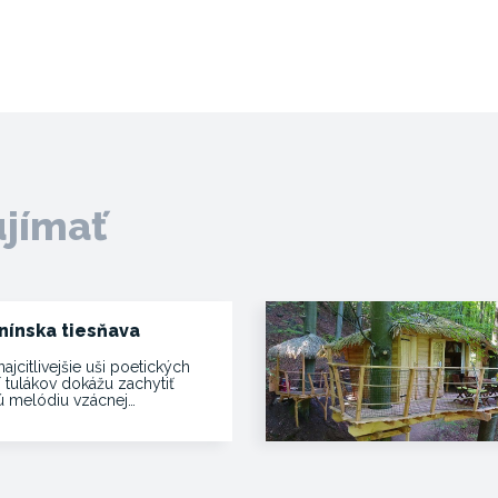
ujímať
nínska tiesňava
najcitlivejšie uši poetických
í tulákov dokážu zachytiť
vú melódiu vzácnej…