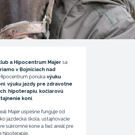
klub a Hipocentrum Majer
sa
riamo v Bojniciach nad
 Hipocentrum ponúka
výuku
oni
,
výuku
jazdy pre zdravotne
ých
,
hipoterapiu
,
kočiarovú
tajnenie koní
.
eál Majer úspešne funguje od
ko jazdecká škola, ustajňovacie
pre súkromné kone a tiež areál pre
 hipoterapie.