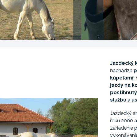
Jazdecký 
nachádza
p
kúpeľami
.
jazdy na k
postihnut
službu
a
us
Jazdecký ar
roku 2000 a
zariadenie 
vykonávanie