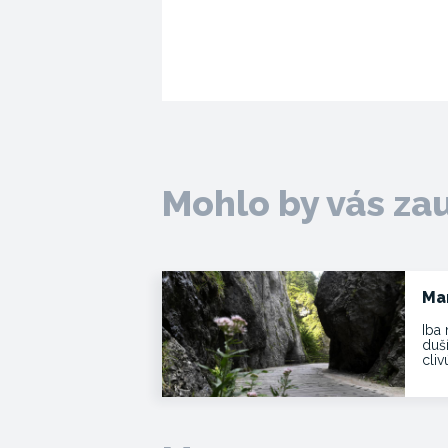
Mohlo by vás za
Ma
Iba 
duš
cli