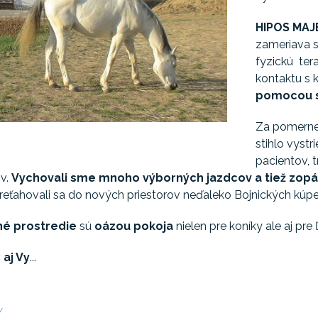
HIPOS MAJ
zameriava 
fyzickú ter
kontaktu s 
pomocou s
Za pomerne
stihlo vystr
pacientov, t
ov.
Vychovali sme mnoho výborných jazdcov a tiež zopá
reťahovali sa do nových priestorov neďaleko Bojnických kúpe
é prostredie
sú
oázou pokoja
nielen pre koníky ale aj pre ľ
 aj Vy
...
/