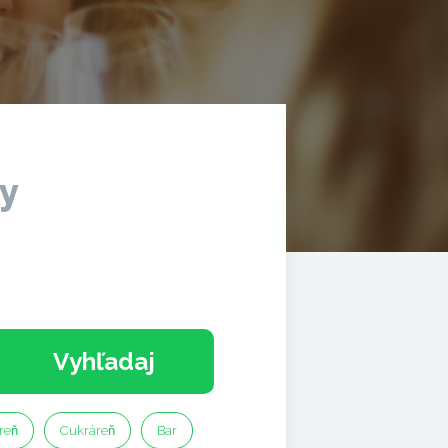
ky
Vyhľadaj
reň
Cukráreň
Bar