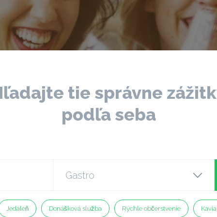
ľadajte tie správne zážit
podľa seba
Jedáleň
Donášková služba
Rýchle občerstvenie
Kavia