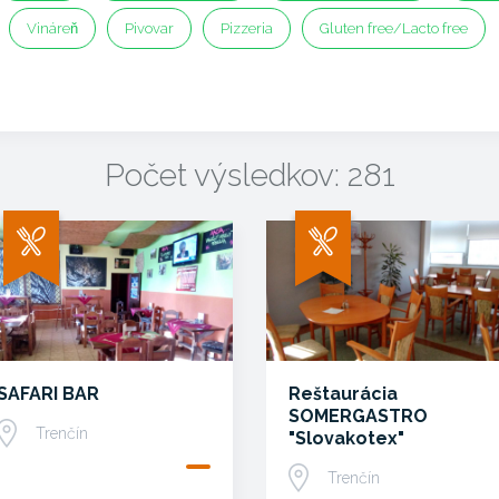
Vináreň
Pivovar
Pizzeria
Gluten free/Lacto free
Počet výsledkov: 281
SAFARI BAR
Reštaurácia
SOMERGASTRO
Trenčín
"Slovakotex"
Trenčín