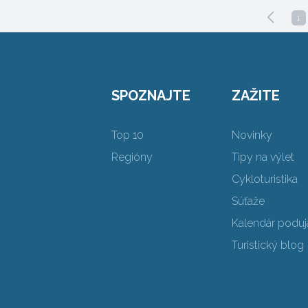
1
SPOZNAJTE
ZAŽITE
Top 10
Novinky
Regióny
Tipy na výlet
Cykloturistika
Súťaže
Kalendár poduja
Turistický blog