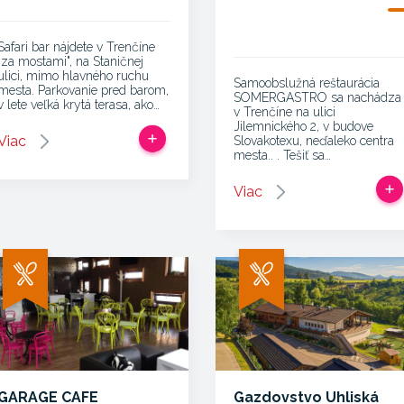
Safari bar nájdete v Trenčíne
"za mostami", na Staničnej
ulici, mimo hlavného ruchu
Samoobslužná reštaurácia
mesta. Parkovanie pred barom,
SOMERGASTRO sa nachádza
v lete veľká krytá terasa, ako…
v Trenčíne na ulici
Jilemnického 2, v budove
Viac
Slovakotexu, neďaleko centra
mesta.. . Tešiť sa…
Viac
GARAGE CAFE
Gazdovstvo Uhliská