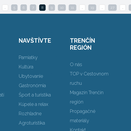
…
5
6
7
8
9
10
11
…
19
…
27
…
NAVŠTÍVTE
TRENČÍN
REGIÓN
Pamiatky
O nás
Kultúra
TOP v Cestovnom
Ubytovanie
ruchu
Gastronómia
Magazín Trenčín
tí
Šport a turistika
región
Kúpele a relax
Propagačné
Rozhľadne
materiály
Agroturistika
Kontakt