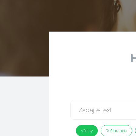
H
Všetky
Reštaurácia