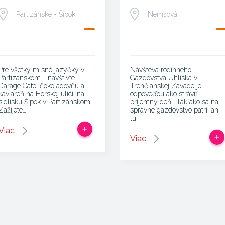
Partizánske - Šípok
Nemšová
Pre všetky mlsné jazýčky v
Návšteva rodinného
Partizánskom - navštívte
Gazdovstva Uhliská v
Garage Cafe, čokoládovňu a
Trenčianskej Závade je
kaviareň na Horskej ulici, na
odpoveďou ako stráviť
sídlisku Šípok v Partizánskom.
príjemný deň.. Tak ako sa na
Zažijete…
správne gazdovstvo patrí, ani
tu…
Viac
Viac