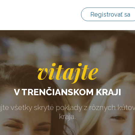
Registrovať sa
vitajte
V TRENČIANSKOM KRAJI
jte všetky skryté poklady z rôznych kúto
kraja.