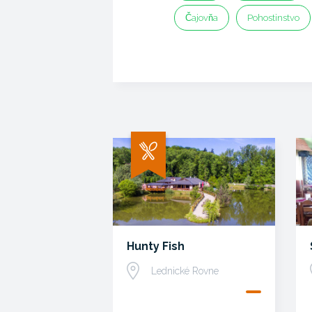
Čajovňa
Pohostinstvo
Hunty Fish
Lednické Rovne