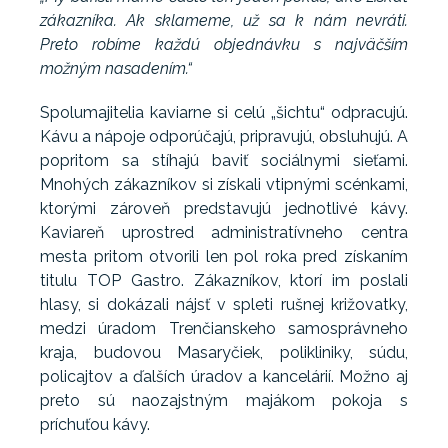
zákazníka. Ak sklameme, už sa k nám nevráti.
Preto robíme každú objednávku s najväčším
možným nasadením.“
Spolumajitelia kaviarne si celú „šichtu“ odpracujú.
Kávu a nápoje odporúčajú, pripravujú, obsluhujú. A
popritom sa stíhajú baviť sociálnymi sieťami.
Mnohých zákazníkov si získali vtipnými scénkami,
ktorými zároveň predstavujú jednotlivé kávy.
Kaviareň uprostred administratívneho centra
mesta pritom otvorili len pol roka pred získaním
titulu TOP Gastro. Zákazníkov, ktorí im poslali
hlasy, si dokázali nájsť v spleti rušnej križovatky,
medzi úradom Trenčianskeho samosprávneho
kraja, budovou Masaryčiek, polikliniky, súdu,
policajtov a ďalších úradov a kancelárií. Možno aj
preto sú naozajstným majákom pokoja s
príchuťou kávy.