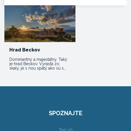
Hrad Beckov
Dominantný a majestátny. Taký
je hrad Beckov. Vyrastá zo
skaly, je s ňou spätý ako sú s…
SPOZNAJTE
Top 10