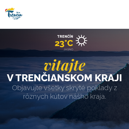
TRENČÍN
23°C
JASNO
vitajte
V TRENČIANSKOM KRAJI
Objavujte všetky skryté poklady z
rôznych kútov nášho kraja.