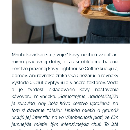
Mnohí kávičkári sa „svojej“ kávy nechcú vzdať ani
mimo pracovnej doby, a tak si obľúbené balenia
čerstvo praženej kávy Lighthouse Coffee kupujú aj
domov. Ani rovnaké zrnká však nezaručia rovnaký
výsledok. Chuť ovplyvňuje viacero faktorov. Voda
a jej tvrdosť, skladovanie kávy, nastavenie
kávovaru, mlynčeka.
„Samozrejme, najdôležitejšia
je surovina, aby bola káva čerstvo upražená, na
tom si dávame záležať. Hrúbka mletia a gramáž
určujú jej intenzitu, no vo všeobecnosti platí, že čím
jemnejšie mletie, tým intenzívnejšia chuť. To isté