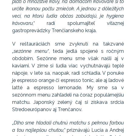
platí o množstve kávy, na domácom kávovare si to
určíte ikonou počtu zrniečok. A jednou z dôležitých
vecí, na ktorú ľudia občas zabúdajú, je hygiena
kávovaru,“
radí spolumajiteľ víťaznej
gastroprevádzky Trenčianskeho kraja.
V reštauráciách sme zvyknutí na takzvané
„sezónne menu“
, teda jedlá spojené s ročným
obdobím. Sezónne menu sme však našli aj v
kaviarni. V zime si ľudia viac vychutnávajú teplé
nápoje, v lete sa, naopak, radi schladia. V ponuke
je espresso orange či espresso tonic, ale aj ľadové
latté a espresso lemonade. My sme sa v
sezónnom menu zahľadeli na čoraz populárnejšiu
matchu. Japonský zelený čaj si získava srdcia
Stredoeurópanov aj Trenčanov.
„Dlho sme hľadali chutnú matchu s peknou farbou
a tou najlepšou chuťou,“
priznávajú Lucia a Andrej