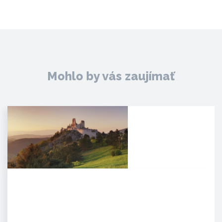
Mohlo by vás zaujímať
Čachtický hrad
Malebná zrúcanina viditeľná už z
diaľky na vápencovo-
dolomitickom kopci
poskytujúca…