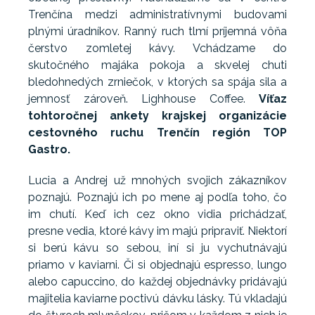
Trenčína medzi administratívnymi budovami
plnými úradníkov. Ranný ruch tlmí príjemná vôňa
čerstvo zomletej kávy. Vchádzame do
skutočného majáka pokoja a skvelej chuti
bledohnedých zrniečok, v ktorých sa spája sila a
jemnosť zároveň. Lighhouse Coffee.
Víťaz
tohtoročnej ankety krajskej organizácie
cestovného ruchu Trenčín región TOP
Gastro.
Lucia a Andrej už mnohých svojich zákazníkov
poznajú. Poznajú ich po mene aj podľa toho, čo
im chutí. Keď ich cez okno vidia prichádzať,
presne vedia, ktoré kávy im majú pripraviť. Niektorí
si berú kávu so sebou, iní si ju vychutnávajú
priamo v kaviarni. Či si objednajú espresso, lungo
alebo capuccino, do každej objednávky pridávajú
majitelia kaviarne poctivú dávku lásky. Tú vkladajú