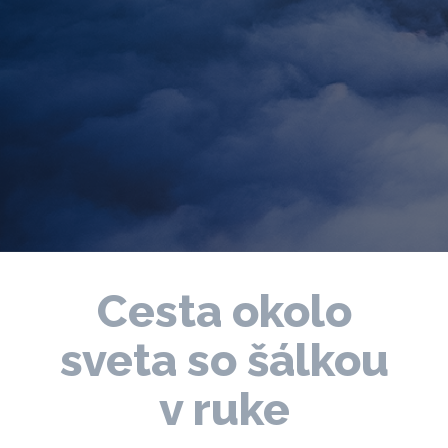
Cesta okolo
sveta so šálkou
v ruke