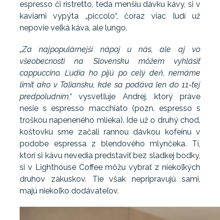
espresso či ristretto, teda menšiu dávku kávy, si v
kaviarni vypýta „piccolo“, čoraz viac ľudí už
nepovie veľká káva, ale lungo.
„Za najpopulárnejší nápoj u nás, ale aj vo
všeobecnosti na Slovensku môžem vyhlásiť
cappuccino. Ľudia ho pijú po celý deň, nemáme
limit ako v Taliansku, kde sa podáva len do 11-tej
predpoludním,“
vysvetľuje Andrej, ktorý práve
nesie s espresso macchiato (pozn. espresso s
troškou napeneného mlieka). Ide už o druhý chod,
koštovku sme začali rannou dávkou kofeínu v
podobe espressa z blendového mlynčeka. Tí,
ktorí si kávu nevedia predstaviť bez sladkej bodky,
si v Lighthouse Coffee môžu vybrať z niekoľkých
druhov zákuskov. Tie však nepripravujú sami,
majú niekoľko dodávateľov.