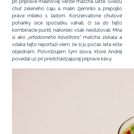
pri príprave malinovej verzie matcha latte. Sviežu
chuť zeleného čaju a malín zjemnilo a prepojilo
práve mlieko s ľadom. Konzervatívne chuťové
poháriky síce spočiatku váhali, či sa do tejto
kombinácie pustiť, nakoniec však neoľutovali. Mňa
si ako
„ortodoxného kávičkára“
matcha získala a
vďaka tejto reportáži viem, že si ju počas leta ešte
objednám. Potvrdzujem tým slová, ktoré Andrej
povedal už pri predchádzajúcej príprave kávy.