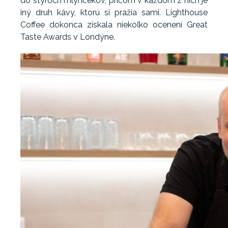
do štyroch mlynčekov, pričom v každom z nich je
iný druh kávy, ktorú si pražia sami. Lighthouse
Coffee dokonca získala niekoľko ocenení Great
Taste Awards v Londýne.