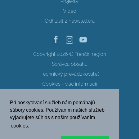
Projekty
Video
Odhlásiť z newslettera
Copyright 2026 © Trenčín región
Správca obsahu
Technický prevádzkovateľ
Cookies - viac informácií
Obchodné podmienky
Pri poskytovaní služieb nám pomáhajú
Ochrana osobných údajov
súbory cookies. Používaním našich služieb
vyjadrujete súhlas s naším používaním
SK
EN
DE
PL
cookies.
FR
RU
HU
UK