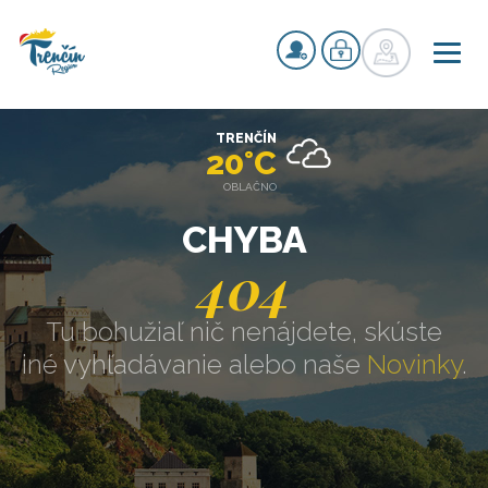
TRENČÍN
20°C
OBLAČNO
CHYBA
404
Tu bohužiaľ nič nenájdete, skúste
iné vyhľadávanie alebo naše
Novinky
.