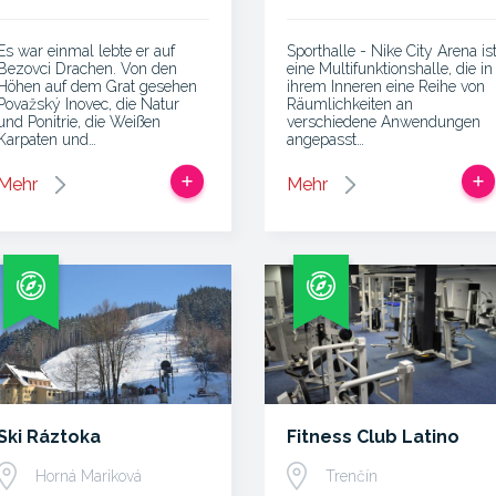
Es war einmal lebte er auf
Sporthalle - Nike City Arena is
Bezovci Drachen. Von den
eine Multifunktionshalle, die in
Höhen auf dem Grat gesehen
ihrem Inneren eine Reihe von
Považský Inovec, die Natur
Räumlichkeiten an
und Ponitrie, die Weißen
verschiedene Anwendungen
Karpaten und…
angepasst…
Mehr
Mehr
Ski Ráztoka
Fitness Club Latino
Horná Mariková
Trenčín