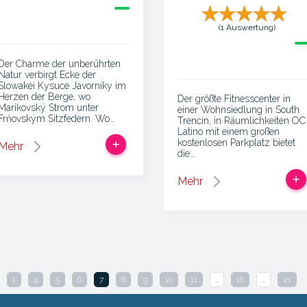
(1 Auswertung)
Der Charme der unberührten
Natur verbirgt Ecke der
Slowakei Kysuce Javorníky im
Herzen der Berge, wo
Der größte Fitnesscenter in
Marikovský Strom unter
einer Wohnsiedlung in South
Frňovským Sitzfedern. Wo…
Trencin, in Räumlichkeiten OC
Latino mit einem großen
kostenlosen Parkplatz bietet
Mehr
die…
Mehr
1
4
5
6
7
8
9
10
11
…
16
…
21