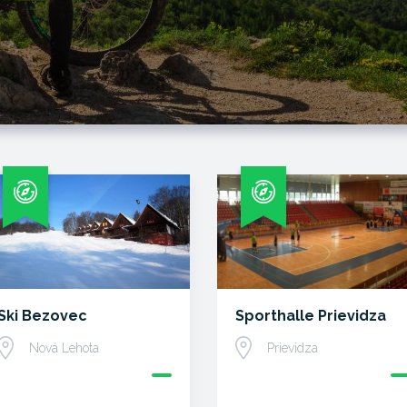
Ski Bezovec
Sporthalle Prievidza
Nová Lehota
Prievidza