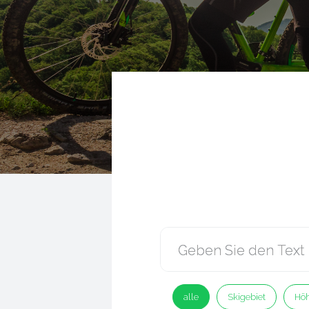
alle
Skigebiet
Höh