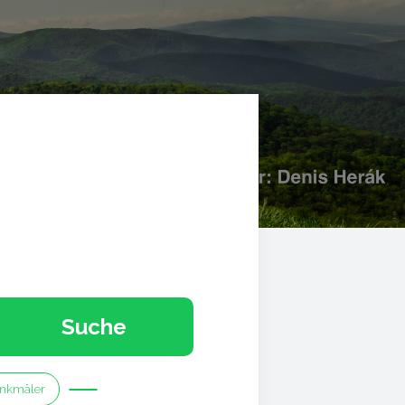
Suche
nkmäler