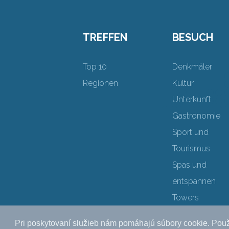
TREFFEN
BESUCH
Top 10
Denkmäler
Regionen
Kultur
Unterkunft
Gastronomie
Sport und
Tourismus
Spas und
entspannen
Towers
Pri poskytovaní služieb nám pomáhajú súbory cookie. Použ