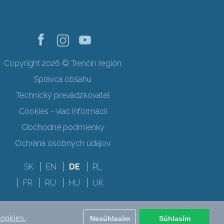
Copyright 2026 © Trenčín región
Správca obsahu
Technický prevádzkovateľ
Cookies - viac informácií
Obchodné podmienky
Ochrana osobných údajov
SK
EN
DE
PL
FR
RU
HU
UK
cookies.
Nesúhlasím
Súhlasím