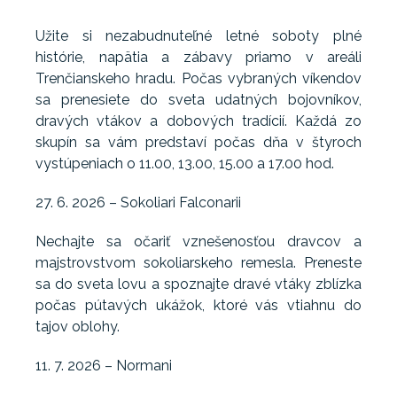
Užite si nezabudnuteľné letné soboty plné
histórie, napätia a zábavy priamo v areáli
Trenčianskeho hradu. Počas vybraných víkendov
sa prenesiete do sveta udatných bojovníkov,
dravých vtákov a dobových tradícií. Každá zo
skupín sa vám predstaví počas dňa v štyroch
vystúpeniach o 11.00, 13.00, 15.00 a 17.00 hod.
27. 6. 2026 – Sokoliari Falconarii
Nechajte sa očariť vznešenosťou dravcov a
majstrovstvom sokoliarskeho remesla. Preneste
sa do sveta lovu a spoznajte dravé vtáky zblízka
počas pútavých ukážok, ktoré vás vtiahnu do
tajov oblohy.
11. 7. 2026 – Normani