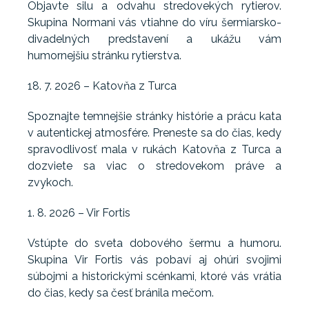
Objavte silu a odvahu stredovekých rytierov.
Skupina Normani vás vtiahne do víru šermiarsko-
divadelných predstavení a ukážu vám
humornejšiu stránku rytierstva.
18. 7. 2026 – Katovňa z Turca
Spoznajte temnejšie stránky histórie a prácu kata
v autentickej atmosfére. Preneste sa do čias, kedy
spravodlivosť mala v rukách Katovňa z Turca a
dozviete sa viac o stredovekom práve a
zvykoch.
1. 8. 2026 – Vir Fortis
Vstúpte do sveta dobového šermu a humoru.
Skupina Vir Fortis vás pobaví aj ohúri svojimi
súbojmi a historickými scénkami, ktoré vás vrátia
do čias, kedy sa česť bránila mečom.