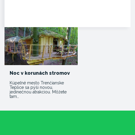
Dominantný a majestátny. Taký
je hrad Beckov. Vyrastá zo
skaly, je s ňou spätý ako sú s…
Noc v korunách stromov
Kúpeľné mesto Trenčianske
Teplice sa pýši novou,
jedinečnou atrakciou. Môžete
tam…