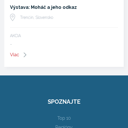
Výstava: Moháč a jeho odkaz
Trenčín, Slovensko
AKCIA
…
Viac
SPOZNAJTE
Top 10
Regióny