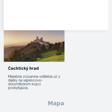
Agropenzión Adam
Oddych v prekrásnom
prírodnom prostredí
myjavských kopaníc. . Strávte
víkend v…
Čachtický hrad
Malebná zrúcanina viditeľná už z
diaľky na vápencovo-
dolomitickom kopci
poskytujúca…
Mapa