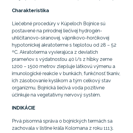
Charakteristika
Liečebné procedúry v Kúpeľoch Bojnice sú
postavené na prírodnej liečivej hydrogén-
uhličitanovo-síranovej, vápnikovo-horčíkovej
hypotonickej akratoterme s teplotou od 28 – 52
ºC. Akratoterma vyvierajúca z deviatich
prameňov s výdatnosťou 40 l/s z hĺbky zeme
1200 – 1500 metrov zlepšuje látkovú výmenu a
imunologické reakcie v bunkách, funkčnosť tkanív,
ich zásobovanie kyslíkom a tým celkový stav
organizmu. Bojnická liečivá voda pozitívne
účinkuje na vegetatívny nervový systém.
INDIKÁCIE
Prvá písomná správa o bojnických termách sa
zachovala v listine kráľa Kolomana z roku 1113.