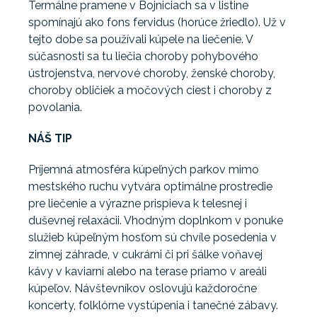
Termálne pramene v Bojniciach sa v listine
spomínajú ako fons fervidus (horúce žriedlo). Už v
tejto dobe sa používali kúpele na liečenie. V
súčasnosti sa tu liečia choroby pohybového
ústrojenstva, nervové choroby, ženské choroby,
choroby obličiek a močových ciest i choroby z
povolania.
NÁŠ TIP
Príjemná atmosféra kúpeľných parkov mimo
mestského ruchu vytvára optimálne prostredie
pre liečenie a výrazne prispieva k telesnej i
duševnej relaxácii. Vhodným doplnkom v ponuke
služieb kúpeľným hosťom sú chvíle posedenia v
zimnej záhrade, v cukrárni či pri šálke voňavej
kávy v kaviarni alebo na terase priamo v areáli
kúpeľov. Návštevníkov oslovujú každoročne
koncerty, folklórne vystúpenia i tanečné zábavy.