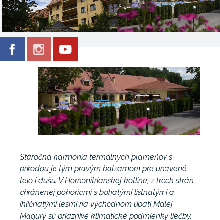
Stáročná harmónia termálnych prameňov s
prírodou je tým pravým balzamom pre unavené
telo i dušu. V Hornonitrianskej kotline, z troch strán
chránenej pohoriami s bohatými listnatými a
ihličnatými lesmi na východnom úpätí Malej
Magury sú priaznivé klimatické podmienky liečby.