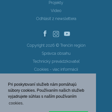
Projekty
Video
Odhlásiť z newslettera
Copyright 2026 © Trenčín región
Správca obsahu
Technický prevádzkovateľ
Cookies - viac informácií
Obchodné podmienky
Pri poskytovaní služieb nám pomáhajú
Ochrana osobných údajov
súbory cookies. Používaním našich služieb
vyjadrujete súhlas s naším používaním
SK
EN
DE
PL
cookies.
FR
RU
HU
UK