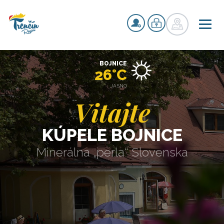
BOJNICE
26°C
JASNO
Vitajte
KÚPELE BOJNICE
Minerálna „perla“ Slovenska