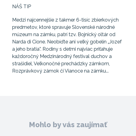
NÁŠ TIP
Medzi najcennejšie z takmer 6-tisíc zbierkových
predmetov, ktoré spravuje Slovenské národné
múzeum na zámku, patrí tzv. Bojnický oltár od
Narda di Cione. Neobíďte ani veľký gobelín „Jozef
a jeho bratia”. Rodiny s deťmi najviac priťahuje
každoročný Medzinárodný festival duchov a
strašidiel, Veľkonočné prechádzky zámkom,
Rozprávkový zámok či Vianoce na zámku...
Mohlo by vás zaujímať