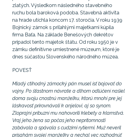
zlatých. Výsledkom následného stavebného
ruchu bola baroková podoba. Stavebná aktivita
na hrade utíchla koncom 17. storočia. V roku 1939
Bojnický zámok s priľahlými majetkami kúpila
firma Baťa. Na základe Benešových dekrétov
pripadol tento majetok štátu. Od roku 1950 je v
zámku definitívne umiestnené múzeum, ktoré je
dnes súčasťou Slovenského národného múzea.
POVESŤ
Mladý ctihodný zámocký pán musel ísť bojovať do
vojny. Po šťastnom návrate a dlhom odlúčení našiel
doma svoju cnostnú manželku, ktorú mnohí pre jej
láskavosť prirovnávali k anjelovi, aj so synom.
Zloprajní príbuzní mu nahovorili klebety a klamstvá.
Vraj jeho žena sa počas jeho neprítomnosti
zabávala a spávala s cudzími rytiermi. Muž neveril
prísahám svojej manželky a nechal vec rozhodnúť