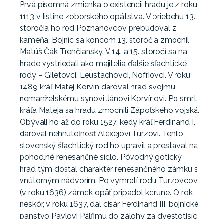
Prvá písomná zmienka o existencii hradu je z roku
1113 v listine zoborského opátstva. V priebehu 13.
storočia ho rod Poznanovcov prebudoval z
kameňa. Bojníc sa koncom 13. storočia zmocnil
Matúš Čák Trenčiansky. V 14. a 15. storočí sa na
hrade vystriedali ako majitelia ďalšie šľachtické
rody – Giletovci, Leustachovci, Nofriovci. V roku
1489 kráľ Matej Korvín daroval hrad svojmu
nemanželskému synovi Jánovi Korvínovi. Po smrti
kráľa Mateja sa hradu zmocnili Zápoľského vojská.
Obývali ho až do roku 1527, kedy kráľ Ferdinand I.
daroval nehnuteľnosť Alexejovi Turzovi. Tento
slovenský šľachtický rod ho upravil a prestaval na
pohodlné renesančné sídlo. Pôvodný gotický
hrad tým dostal charakter renesančného zámku s
vnútorným nádvorím. Po vymretí rodu Turzovcov
(v roku 1636) zámok opäť pripadol korune. O rok
neskôr, v roku 1637, dal cisár Ferdinand III. bojnické
panstvo Pavlovi Pálfimu do zálohy za dvestotisíc