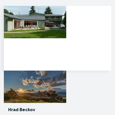
Agropenzión Adam
Oddych v prekrásnom
prírodnom prostredí
myjavských kopaníc. . Strávte
víkend v…
Hrad Beckov