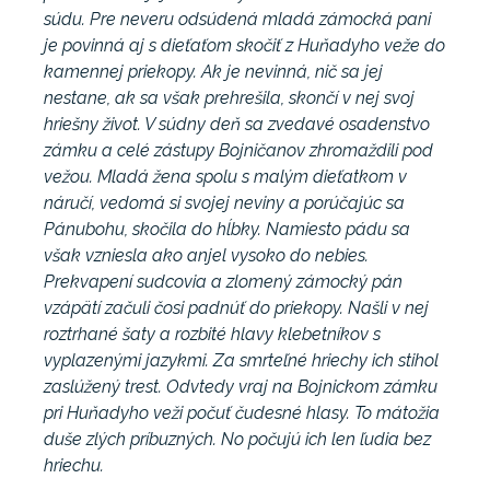
súdu. Pre neveru odsúdená mladá zámocká pani
je povinná aj s dieťaťom skočiť z Huňadyho veže do
kamennej priekopy. Ak je nevinná, nič sa jej
nestane, ak sa však prehrešila, skončí v nej svoj
hriešny život. V súdny deň sa zvedavé osadenstvo
zámku a celé zástupy Bojničanov zhromaždili pod
vežou. Mladá žena spolu s malým dieťatkom v
náručí, vedomá si svojej neviny a porúčajúc sa
Pánubohu, skočila do hĺbky. Namiesto pádu sa
však vzniesla ako anjel vysoko do nebies.
Prekvapení sudcovia a zlomený zámocký pán
vzápätí začuli čosi padnúť do priekopy. Našli v nej
roztrhané šaty a rozbité hlavy klebetníkov s
vyplazenými jazykmi. Za smrteľné hriechy ich stihol
zaslúžený trest. Odvtedy vraj na Bojnickom zámku
pri Huňadyho veži počuť čudesné hlasy. To mátožia
duše zlých príbuzných. No počujú ich len ľudia bez
hriechu.