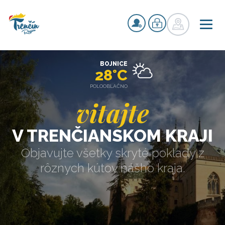
BOJNICE
28°C
POLOOBLAČNO
vitajte
V TRENČIANSKOM KRAJI
Objavujte všetky skryté poklady z
rôznych kútov nášho kraja.