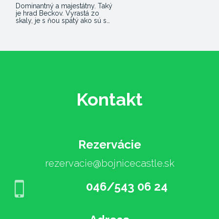
Dominantný a majestátny. Taký
je hrad Beckov. Vyrastá zo
skaly, je s ňou spätý ako sú s…
Kontakt
Rezervácie
rezervacie@bojnicecastle.sk
046/543 06 24