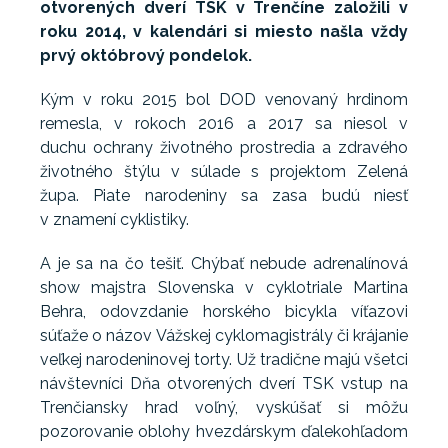
otvorených dverí TSK v Trenčíne založili v
roku 2014, v kalendári si miesto našla vždy
prvý októbrový pondelok.
Kým v roku 2015 bol DOD venovaný hrdinom
remesla, v rokoch 2016 a 2017 sa niesol v
duchu ochrany životného prostredia a zdravého
životného štýlu v súlade s projektom Zelená
župa. Piate narodeniny sa zasa budú niesť
v znamení cyklistiky.
A je sa na čo tešiť. Chýbať nebude adrenalínová
show majstra Slovenska v cyklotriale Martina
Behra, odovzdanie horského bicykla víťazovi
súťaže o názov Vážskej cyklomagistrály či krájanie
veľkej narodeninovej torty. Už tradične majú všetci
návštevníci Dňa otvorených dverí TSK vstup na
Trenčiansky hrad voľný, vyskúšať si môžu
pozorovanie oblohy hvezdárskym ďalekohľadom