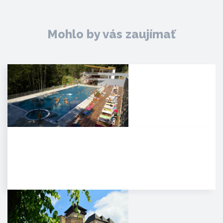
Mohlo by vás zaujímať
Kúpele Zelená žaba
. Mesto Trenčianske Teplice leží
severovýchodne od Trenčína na
úpätí Strážovských…