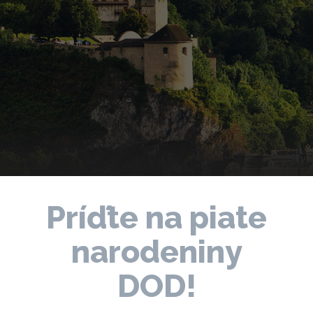
Príďte na piate
narodeniny
DOD!