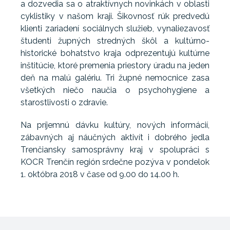
a dozvedia sa o atraktívnych novinkách v oblasti
cyklistiky v našom kraji. Šikovnosť rúk predvedú
klienti zariadení sociálnych služieb, vynaliezavosť
študenti župných stredných škôl a kultúrno-
historické bohatstvo kraja odprezentujú kultúrne
inštitúcie, ktoré premenia priestory úradu na jeden
deň na malú galériu. Tri župné nemocnice zasa
všetkých niečo naučia o psychohygiene a
starostlivosti o zdravie.
Na príjemnú dávku kultúry, nových informácií,
zábavných aj náučných aktivít i dobrého jedla
Trenčiansky samosprávny kraj v spolupráci s
KOCR Trenčín región srdečne pozýva v pondelok
1. októbra 2018 v čase od 9.00 do 14.00 h.