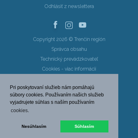
Odhlásiť z newslettera
Copyright 2026 © Trenčín región
Správca obsahu
Technický prevádzkovateľ
Cookies - viac informácií
Obchodné podmienky
Pri poskytovaní služieb nám pomáhajú
Ochrana osobných údajov
súbory cookies. Používaním našich služieb
vyjadrujete súhlas s naším používaním
SK
EN
DE
PL
cookies.
FR
RU
HU
UK
Nesúhlasím
Súhlasím