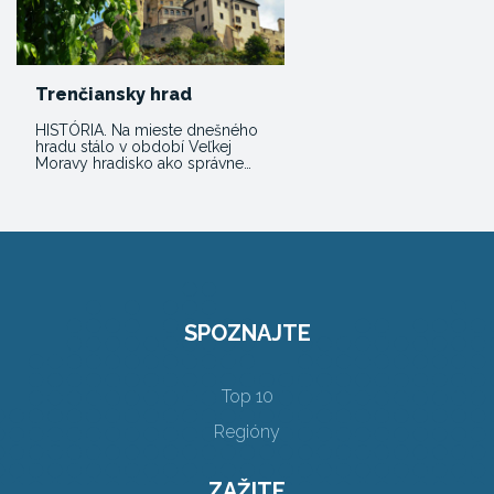
Trenčiansky hrad
HISTÓRIA. Na mieste dnešného
hradu stálo v období Veľkej
Moravy hradisko ako správne…
SPOZNAJTE
Top 10
Regióny
ZAŽITE