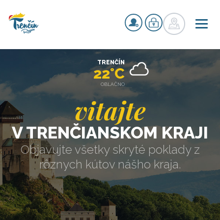
TRENČÍN
22°C
OBLAČNO
vitajte
V TRENČIANSKOM KRAJI
Objavujte všetky skryté poklady z
rôznych kútov nášho kraja.