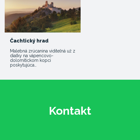
Čachtický hrad
Malebná zrúcanina viditeľná už z
diaľky na vápencovo-
dolomitickom kopci
poskytujúca…
Kontakt