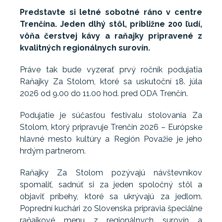
Predstavte si letné sobotné ráno v centre
Trenčína. Jeden dlhý stôl, približne 200 ľudí,
vôňa čerstvej kávy a raňajky pripravené z
kvalitných regionálnych surovín.
Práve tak bude vyzerať prvý ročník podujatia
Raňajky Za Stolom, ktoré sa uskutoční 18. júla
2026 od 9.00 do 11.00 hod. pred ODA Trenčín.
Podujatie je súčasťou festivalu stolovania Za
Stolom, ktorý pripravuje Trenčín 2026 – Európske
hlavné mesto kultúry a Región Považie je jeho
hrdým partnerom.
Raňajky Za Stolom pozývajú návštevníkov
spomaliť, sadnúť si za jeden spoločný stôl a
objaviť príbehy, ktoré sa ukrývajú za jedlom.
Poprední kuchári zo Slovenska pripravia špeciálne
raňajkové menu z regionálnych surovín a