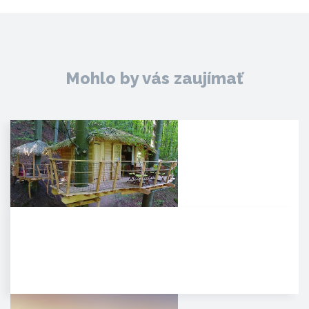
Mohlo by vás zaujímať
Noc v korunách stromov
Kúpeľné mesto Trenčianske
Teplice sa pýši novou,
jedinečnou atrakciou. Môžete
tam…