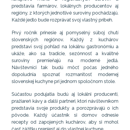
predstavia farmárov, lokálnych producentov aj
regióny, z ktorých jednotlivé suroviny pochádzajú.
Každé jedlo bude rozprávať svoj vlastný príbeh.
Prvý ročník prinesie aj pomyselný súboj chutí
slovenských regiónov. Každý z kuchárov
predstaví svoj pohľad na lokálnu gastronómiu a
ukáže, ako sa tradície, sezónnosť a kvalitné
suroviny premieňajú na moderné jedlá.
Návštevníci tak budú môcť počas jedného
dopoludnia spoznať rozmanitosť modernej
slovenskej kuchyne pri jednom spoločnom stole.
Súčasťou podujatia budú aj lokálni producenti,
pražiareň kávy a ďalší partneri, ktorí návštevníkom
predstavia svoje produkty a porozprávajú o ich
pôvode. Každý účastník si domov odnesie
recepty od zapojených kuchárov, aby si mohol
časť zážitku preniesť aj do vlastnej kuchyne.