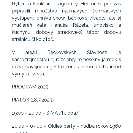
Rytieri a kaukliari z agentúry Hector si pre vás
pripravili množstvo napínavých šermiarskych
vystúpení, ohnivú show, bábkové divadlo, ale aj
mučiareň kata Hanuša Rázela, trhovisko a
kuchyňu, dobový stredoveký tábor, dobovú
strelnicu či kolotoč.
V areáli Beckovských Slávností je
samozrejmosťou aj rozsiahly remeselný jarmok s
rozvoniavajúcou gastro zónou plnou pochutín od
výmyslu sveta.
PROGRAM 2025
PIATOK (18.7.2025)
19:00 – 20:00 – SIMA /hudba/
20:00 – 03:00 – Oldies party – hudba rokov 1960