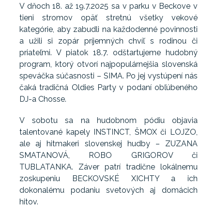
V dňoch 18. až 19.7.2025 sa v parku v Beckove v
tieni stromov opäť stretnú všetky vekové
kategórie, aby zabudli na každodenné povinnosti
a užili si zopár príjemných chvíľ s rodinou či
priateľmi. V piatok 18.7. odštartujeme hudobný
program, ktorý otvorí najpopulárnejšia slovenská
speváčka súčasnosti – SIMA. Po jej vystúpení nás
čaká tradičná Oldies Party v podaní obľúbeného
DJ-a Chosse.
V sobotu sa na hudobnom pódiu objavia
talentované kapely INSTINCT, ŠMOX či LOJZO,
ale aj hitmakeri slovenskej hudby – ZUZANA
SMATANOVÁ, ROBO GRIGOROV či
TUBLATANKA. Záver patrí tradične lokálnemu
zoskupeniu BECKOVSKÉ XICHTY a ich
dokonalému podaniu svetových aj domácich
hitov.