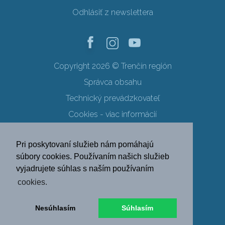
Odhlásiť z newslettera
Copyright 2026 © Trenčín región
Správca obsahu
Technický prevádzkovateľ
Cookies - viac informácií
Obchodné podmienky
Pri poskytovaní služieb nám pomáhajú
Ochrana osobných údajov
súbory cookies. Používaním našich služieb
vyjadrujete súhlas s naším používaním
SK
EN
DE
PL
cookies.
FR
RU
HU
UK
Nesúhlasím
Súhlasím