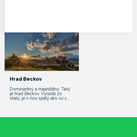
Zámok Bojnice
HISTÓRIA. Prvá písomná
zmienka o existencii hradu je z
roku 1113 v listine zoborského…
Hrad Beckov
Dominantný a majestátny. Taký
je hrad Beckov. Vyrastá zo
skaly, je s ňou spätý ako sú s…