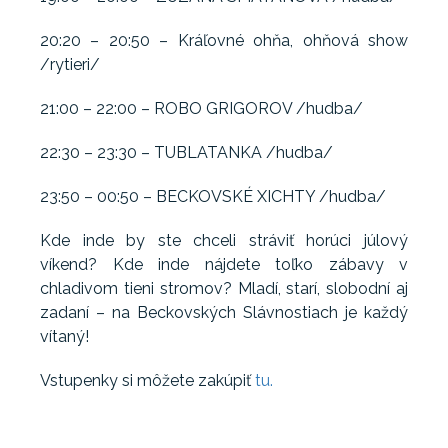
20:20 – 20:50 – Kráľovné ohňa, ohňová show
/rytieri/
21:00 – 22:00 – ROBO GRIGOROV /hudba/
22:30 – 23:30 – TUBLATANKA /hudba/
23:50 – 00:50 – BECKOVSKÉ XICHTY /hudba/
Kde inde by ste chceli stráviť horúci júlový
víkend? Kde inde nájdete toľko zábavy v
chladivom tieni stromov? Mladí, starí, slobodní aj
zadaní – na Beckovských Slávnostiach je každý
vítaný!
Vstupenky si môžete zakúpiť
tu.