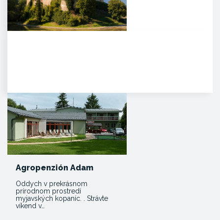
Zámok Bojnice
HISTÓRIA. Prvá písomná
zmienka o existencii hradu je z
roku 1113 v listine zoborského…
Agropenzión Adam
Oddych v prekrásnom
prírodnom prostredí
myjavských kopaníc. . Strávte
víkend v…