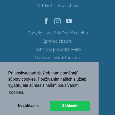
Odhlásiť z newslettera
Copyright 2026 © Trenčín región
Správca obsahu
Technický prevádzkovateľ
Cookies - viac informácií
Obchodné podmienky
Pri poskytovaní služieb nám pomáhajú
Ochrana osobných údajov
súbory cookies. Používaním našich služieb
vyjadrujete súhlas s naším používaním
SK
EN
DE
PL
cookies.
FR
RU
HU
UK
Nesúhlasím
Súhlasím