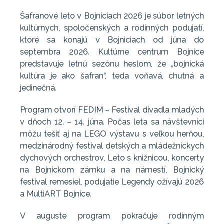
Šafranové leto v Bojniciach 2026 je súbor letných
kultúrnych, spoločenských a rodinných podujatí,
ktoré sa konajú v Bojniciach od júna do
septembra 2026. Kultúrne centrum Bojnice
predstavuje letnú sezónu heslom, že „bojnická
kultúra je ako šafran“, teda voňavá, chutná a
jedinečná.
Program otvorí FEDIM – Festival divadla mladých
v dňoch 12. – 14. júna. Počas leta sa návštevníci
môžu tešiť aj na LEGO výstavu s veľkou herňou,
medzinárodný festival detských a mládežníckych
dychových orchestrov, Leto s knižnicou, koncerty
na Bojnickom zámku a na námestí, Bojnický
festival remesiel, podujatie Legendy ožívajú 2026
a MultiART Bojnice.
V auguste program pokračuje rodinným