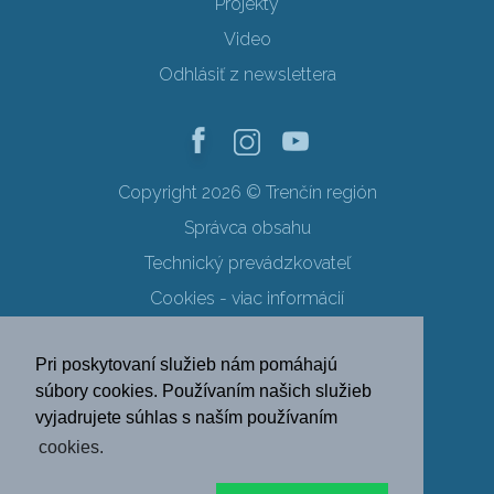
Projekty
Video
Odhlásiť z newslettera
Copyright 2026 © Trenčín región
Správca obsahu
Technický prevádzkovateľ
Cookies - viac informácií
Obchodné podmienky
Pri poskytovaní služieb nám pomáhajú
Ochrana osobných údajov
súbory cookies. Používaním našich služieb
vyjadrujete súhlas s naším používaním
SK
EN
DE
PL
cookies.
FR
RU
HU
UK