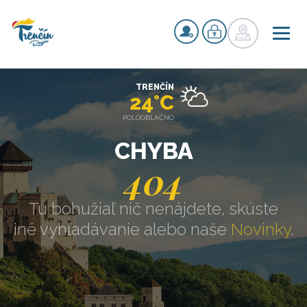
TRENČÍN
24°C
POLOOBLAČNO
CHYBA
404
Tu bohužiaľ nič nenájdete, skúste
iné vyhľadávanie alebo naše
Novinky
.