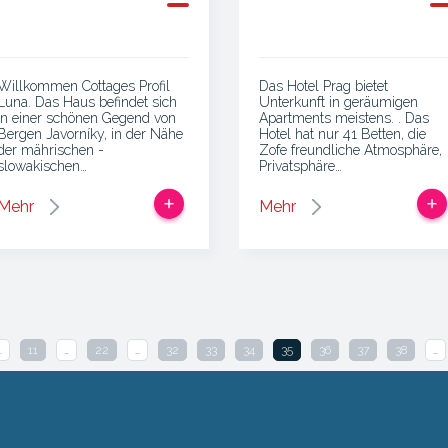
Willkommen Cottages Profil
Das Hotel Prag bietet
Luna. Das Haus befindet sich
Unterkunft in geräumigen
in einer schönen Gegend von
Apartments meistens. . Das
Bergen Javorníky, in der Nähe
Hotel hat nur 41 Betten, die
der mährischen -
Zofe freundliche Atmosphäre,
slowakischen…
Privatsphäre…
Mehr
Mehr
…
11
…
22
…
32
33
34
35
36
37
38
…