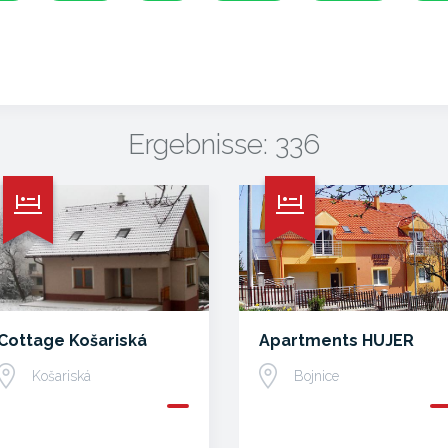
Ergebnisse: 336
Cottage Košariská
Apartments HUJER
Košariská
Bojnice