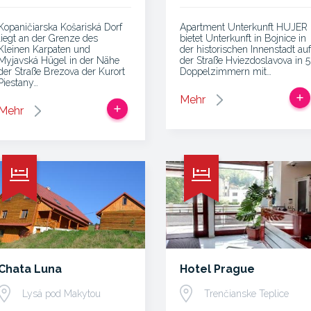
Kopaničiarska Košariská Dorf
Apartment Unterkunft HUJER
liegt an der Grenze des
bietet Unterkunft in Bojnice in
Kleinen Karpaten und
der historischen Innenstadt auf
Myjavská Hügel in der Nähe
der Straße Hviezdoslavova in 5
der Straße Brezova der Kurort
Doppelzimmern mit…
Piestany…
Mehr
Mehr
Chata Luna
Hotel Prague
Lysá pod Makytou
Trenčianske Teplice