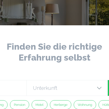
Finden Sie die richtige
Erfahrung selbst
ng
Pension
Motel
Herberge
Wohnung
Hütt