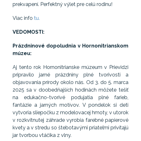
prekvapení. Perfektný výlet pre celú rodinu!
Viac info
tu.
VEDOMOSTI:
Prázdninové dopoludnia v Hornonitrianskom
múzeu:
Aj tento rok Hornonitrianske múzeum v Prievidzi
pripravilo jarné prázdniny plné tvorivosti a
objavovania prírody okolo nás. Od 3. do 5. marca
2025 sa v doobedňajších hodinách môžete tešiť
na edukačno-tvorivé podujatia plné farieb,
fantázie a jarných motívov. V pondelok si deti
vytvoria sliepočku z modelovacej hmoty, v utorok
v rozkvitnutej záhrade vyrobia farebné papierové
kvety a v stredu so štebotavými priateľmi privítajú
jar tvorbou vtáčika z vlny.