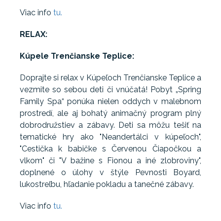
Viac info
tu.
RELAX:
Kúpele Trenčianske Teplice:
Doprajte si relax v Kúpeľoch Trenčianske Teplice a
vezmite so sebou deti či vnúčatá! Pobyt „Spring
Family Spa“ ponúka nielen oddych v malebnom
prostredí, ale aj bohatý animačný program plný
dobrodružstiev a zábavy. Deti sa môžu tešiť na
tematické hry ako "Neandertálci v kúpeľoch",
"Cestička k babičke s Červenou Čiapočkou a
vlkom" či "V bažine s Fionou a iné zlobroviny",
doplnené o úlohy v štýle Pevnosti Boyard,
lukostreľbu, hľadanie pokladu a tanečné zábavy.
Viac info
tu.