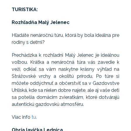
TURISTIKA:
Rozhľadňa Malý Jelenec
Hľadáte nenáročnú túru, ktorá by bola ideálna pre
rodiny s deťmi?
Prechádzka k rozhľadni Malý Jelenec je ideálnou
voľbou. Krátka a nenáročná túra vás zavedie k
veži, odkiaľ sa vám naskytne krásny výhľad na
Strážovské vrchy a okolitú prírodu. Po túre si
môžete oddýchnuť a občerstviť sa v Gazdovstve
Uhliská, kde sa nielen dobre najete, ale aj vaše deti
sa potešia domácim zvieratkám, ktoré dotvárajú
autentickú gazdovskú atmosféru.
Viac info
tu.
Obria lavička Lednica