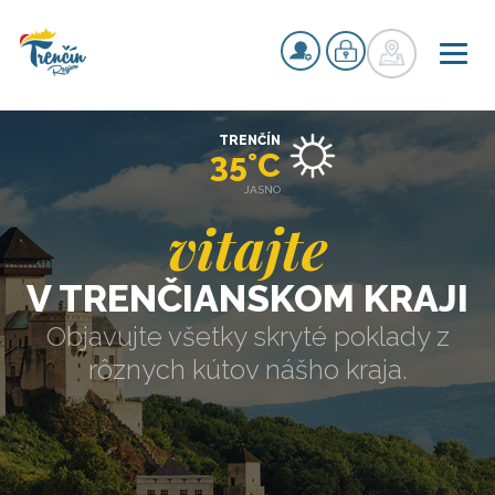
TRENČÍN
35°C
JASNO
vitajte
V TRENČIANSKOM KRAJI
Objavujte všetky skryté poklady z
rôznych kútov nášho kraja.