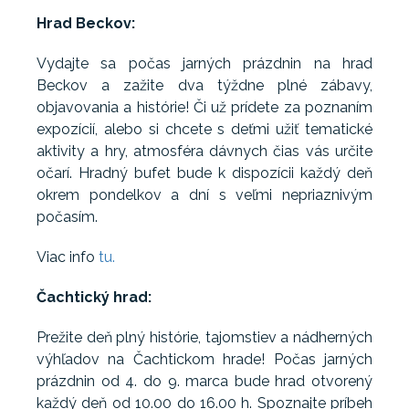
Hrad Beckov:
Vydajte sa počas jarných prázdnin na hrad
Beckov a zažite dva týždne plné zábavy,
objavovania a histórie! Či už prídete za poznaním
expozícií, alebo si chcete s deťmi užiť tematické
aktivity a hry, atmosféra dávnych čias vás určite
očarí. Hradný bufet bude k dispozícii každý deň
okrem pondelkov a dní s veľmi nepriaznivým
počasím.
Viac info
tu.
Čachtický hrad:
Prežite deň plný histórie, tajomstiev a nádherných
výhľadov na Čachtickom hrade! Počas jarných
prázdnin od 4. do 9. marca bude hrad otvorený
každý deň od 10.00 do 16.00 h. Spoznajte príbeh