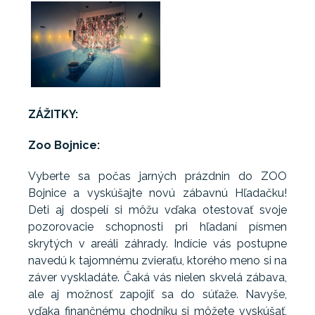
ZÁŽITKY:
Zoo Bojnice:
Vyberte sa počas jarných prázdnin do ZOO
Bojnice a vyskúšajte novú zábavnú Hľadačku!
Deti aj dospelí si môžu vďaka otestovať svoje
pozorovacie schopnosti pri hľadaní písmen
skrytých v areáli záhrady. Indície vás postupne
navedú k tajomnému zvieraťu, ktorého meno si na
záver vyskladáte. Čaká vás nielen skvelá zábava,
ale aj možnosť zapojiť sa do súťaže. Navyše,
vďaka finančnému chodníku si môžete vyskúšať,