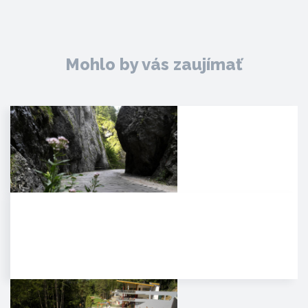
Mohlo by vás zaujímať
Manínska tiesňava
Iba najcitlivejšie uši poetických
duší tulákov dokážu zachytiť
clivú melódiu vzácnej…