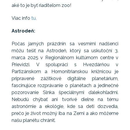
aké to je byť riaditeľom zoo!
Viac info
tu.
Astrodeň:
Počas jarných prázdnin sa vesmírni nadšenci
môžu tešiť na Astrodeň, ktorý sa uskutoční 3.
marca 2025 v Regionálnom kultúrnom centre v
Prievidzi. V spolupráci s Hvezdárňou v
Partizánskom a Hornonitrianskou knižnicou je
pripravené zážitkové digitálne planetárium,
fascinujúce rozprávanie o planétach a jedinečné
pozorovanie Slnka špeciálnymi ďalekohľadmi.
Nebudú chýbať ani tvorivé dielne na tému
astronómie a ekológie, kde sa deti dozvedia,
prečo je život možný iba na Zemi a ako môžeme
našu planétu chrániť.