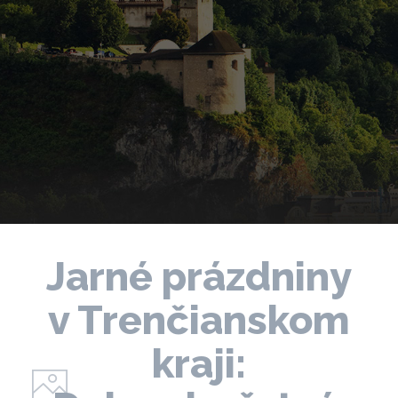
Jarné prázdniny
v Trenčianskom
kraji: