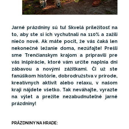
Jarné prázdniny sú tu! Skvelá príležitosť na
to, aby ste si ich vychutnali na 110% a zažili
niečo nové. Ak máte pocit, že vás čaká len
nekonečné ležanie doma, nezúfajte! Prešli
sme Trenčianskym krajom a pripravili pre
vás inšpirácie, ktoré vám určite naplnia dni
zábavou a novými zážitkami. Či už ste
fanúšikom histórie, dobrodružstva v prírode,
kreatívnych aktivít alebo relaxu, v našom
kraji nájdete všetko. Tak neváhajte, vyrazte
na výlet a prežite nezabudnuteľné jarné
prázdniny!
PRÁZDNINY NA HRADE: