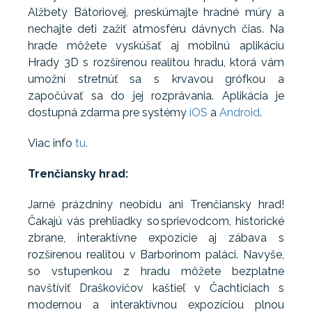
Alžbety Bátoriovej, preskúmajte hradné múry a
nechajte deti zažiť atmosféru dávnych čias. Na
hrade môžete vyskúšať aj mobilnú aplikáciu
Hrady 3D s rozšírenou realitou hradu, ktorá vám
umožní stretnúť sa s krvavou grófkou a
započúvať sa do jej rozprávania. Aplikácia je
dostupná zdarma pre systémy
iOS
a
Android
.
Viac info
tu.
Trenčiansky hrad:
Jarné prázdniny neobídu ani Trenčiansky hrad!
Čakajú vás prehliadky so sprievodcom, historické
zbrane, interaktívne expozície aj zábava s
rozšírenou realitou v Barborinom paláci. Navyše,
so vstupenkou z hradu môžete bezplatne
navštíviť Draškovičov kaštieľ v Čachticiach s
modernou a interaktívnou expozíciou plnou