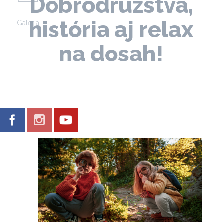
Dobrodružstvá,
história aj relax
Galéria
na dosah!