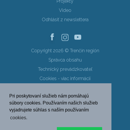
Projekty
Video
Odhlásiť z newslettera
Copyright 2026 © Trenčín región
Správca obsahu
Technický prevádzkovateľ
Cookies - viac informácií
Obchodné podmienky
Pri poskytovaní služieb nám pomáhajú
Ochrana osobných údajov
súbory cookies. Používaním našich služieb
vyjadrujete súhlas s naším používaním
SK
EN
DE
PL
cookies.
FR
RU
HU
UK