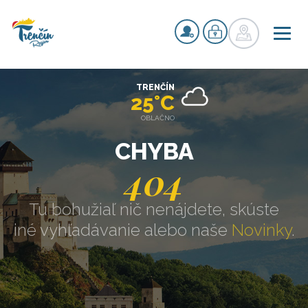
TRENČÍN
25°C
OBLAČNO
CHYBA
404
Tu bohužiaľ nič nenájdete, skúste
iné vyhľadávanie alebo naše
Novinky
.