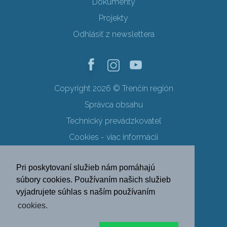
Dokumenty
Projekty
Odhlásiť z newslettera
Copyright 2026 © Trenčín región
Správca obsahu
Technický prevádzkovateľ
Cookies - viac informácií
Obchodné podmienky
Pri poskytovaní služieb nám pomáhajú
Ochrana osobných údajov
súbory cookies. Používaním našich služieb
vyjadrujete súhlas s naším používaním
SK
EN
DE
PL
cookies.
FR
RU
HU
UK