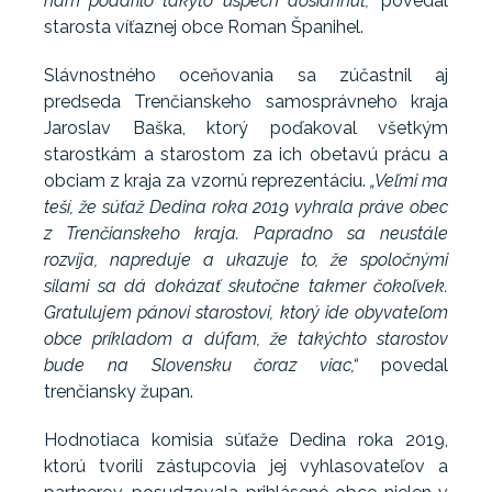
nám podarilo takýto úspech dosiahnuť,“
povedal
starosta víťaznej obce Roman Španihel.
Slávnostného oceňovania sa zúčastnil aj
predseda Trenčianskeho samosprávneho kraja
Jaroslav Baška, ktorý poďakoval všetkým
starostkám a starostom za ich obetavú prácu a
obciam z kraja za vzornú reprezentáciu.
„Veľmi ma
teší, že súťaž Dedina roka 2019 vyhrala práve obec
z Trenčianskeho kraja. Papradno sa neustále
rozvíja, napreduje a ukazuje to, že spoločnými
silami sa dá dokázať skutočne takmer čokoľvek.
Gratulujem pánovi starostovi, ktorý ide obyvateľom
obce príkladom a dúfam, že takýchto starostov
bude na Slovensku čoraz viac,“
povedal
trenčiansky župan.
Hodnotiaca komisia súťaže Dedina roka 2019,
ktorú tvorili zástupcovia jej vyhlasovateľov a