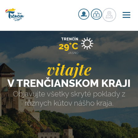
TRENČÍN
29°C
JASNO
vitajte
V TRENČIANSKOM KRAJI
Objavujte všetky skryté poklady z
rôznych kútov nášho kraja.