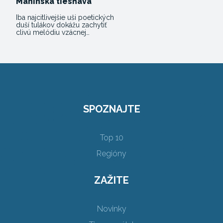
Manínska tiesňava
Iba najcitlivejšie uši poetických
duší tulákov dokážu zachytiť
clivú melódiu vzácnej…
SPOZNAJTE
Top 10
Regióny
ZAŽITE
Novinky