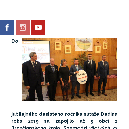
Do
jubilejného desiateho ročníka súťaže Dedina
roka 2019 sa zapojilo až 5 obcí z
Trenčianskeho kraja. Spomedzi všetkých 23