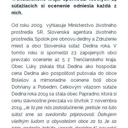
súťažiacich si ocenenie odniesla každá z
nich.
Od roku 2009 vyhlasuje Ministerstvo životného
prostredia SR, Slovenská agentúra životného
prostredia, Spolok pre obnovu dediny a Združenie
miest a obcí Slovenska súťaž Dedina roka. V
tomto roku si spomedzi 23 zapojených obcí
prevzalo ocenenie až 5 z Trenčianskeho kraja.
Obec Lúky získala titul Dedina ako hospodár,
cena Dedina ako pospolitosť putovala do obce
Bolešov a mimoriadne ocenené boli obce
Dohňany a Pobedim. Celkovým víťazom súťaže
Dedina roka 2019 sa stala obec Papradno, ktorá si
cenu slávnostne prevzala vo štvrtok 7. novembra
2019.
„Je to pre nás zadosťučinenie, pretože na túto
súťaž sme sa svedomito pripravovali. Ďakujem
všetkým ľuďom a obyvateľom obce za to, že sa