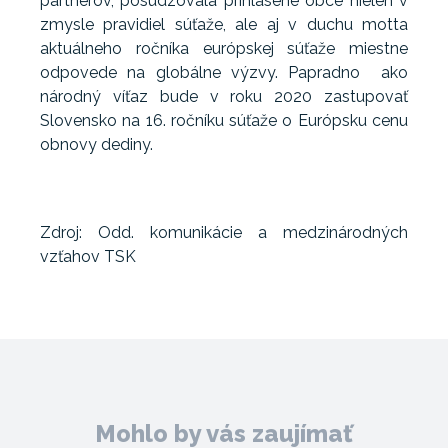
partnerov, posudzovala prihlásené obce nielen v
zmysle pravidiel súťaže, ale aj v duchu motta
aktuálneho ročníka európskej súťaže miestne
odpovede na globálne výzvy. Papradno ako
národný víťaz bude v roku 2020 zastupovať
Slovensko na 16. ročníku súťaže o Európsku cenu
obnovy dediny.
Zdroj: Odd. komunikácie a medzinárodných
vzťahov TSK
Mohlo by vás zaujímať