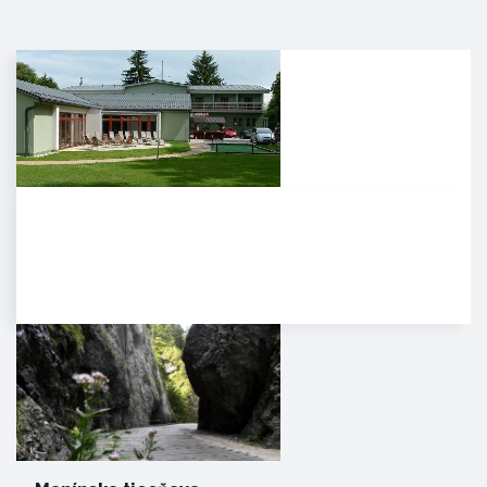
Agropenzión Adam
Oddych v prekrásnom
prírodnom prostredí
myjavských kopaníc. . Strávte
víkend v…