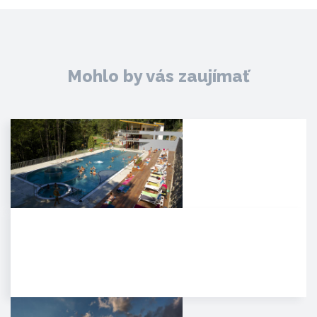
Mohlo by vás zaujímať
Kúpele Zelená žaba
. Mesto Trenčianske Teplice leží
severovýchodne od Trenčína na
úpätí Strážovských…