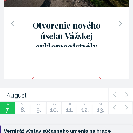
Otvorenie nového
úseku Vážskej
cyklomagistrály
posilní
cykloturistiku aj
prepojenie regiónu
Čítaj viac
August
Pi
So
Ne
Po
Ut
Str
Št
7.
8.
9.
10.
11.
12.
13.
Vernisáž výstav súčasného umenia na hrade