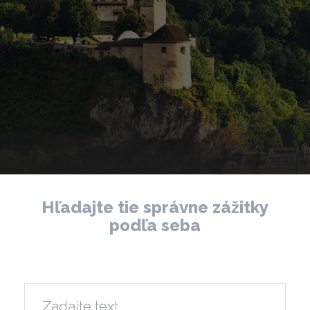
Hľadajte tie správne zážitky
podľa seba