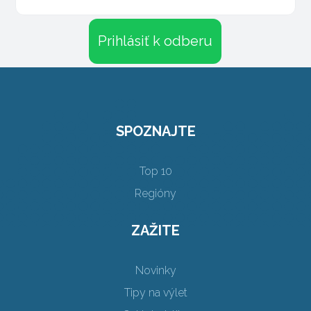
Prihlásiť k odberu
SPOZNAJTE
Top 10
Regióny
ZAŽITE
Novinky
Tipy na výlet