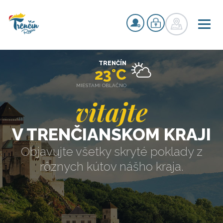
TRENČÍN
23°C
MIESTAMI OBLAČNO
vitajte
V TRENČIANSKOM KRAJI
Objavujte všetky skryté poklady z
rôznych kútov nášho kraja.