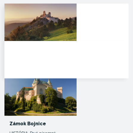
Čachtický hrad
Malebná zrúcanina viditeľná už z
diaľky na vápencovo-
dolomitickom kopci
poskytujúca…
Zámok Bojnice