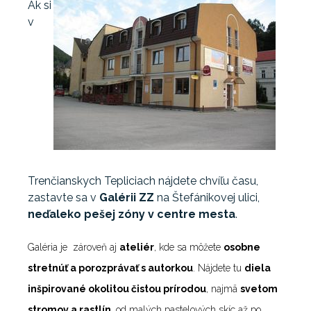
Ak si
v
Trenčianskych Tepliciach nájdete chvíľu času,
zastavte sa v
Galérii ZZ
na Štefánikovej ulici,
neďaleko pešej zóny v centre mesta
.
Galéria je zároveň aj
ateliér
, kde sa môžete
osobne
stretnúť a porozprávať s autorkou
. Nájdete tu
diela
inšpirované okolitou čistou prírodou
, najmä
svetom
stromov a rastlín
, od malých pastelových skíc až po