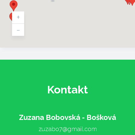
+
-
Kontakt
Zuzana Bobovská - Bošková
zuzabo7@gmail.com