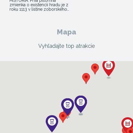
HISTÓRIA. Prvá písomná
zmienka o existencii hradu je z
roku 1113 v listine zoborského…
Mapa
Vyhľadajte top atrakcie