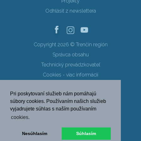
Projekty
Odhlásiť z newslettera
Copyright 2026 © Trenčín región
Správca obsahu
Technický prevádzkovateľ
Cookies - viac informácií
Obchodné podmienky
Pri poskytovaní služieb nám pomáhajú
Ochrana osobných údajov
súbory cookies. Používaním našich služieb
vyjadrujete súhlas s naším používaním
SK
EN
DE
PL
cookies.
FR
RU
HU
UK
Nesúhlasím
Súhlasím