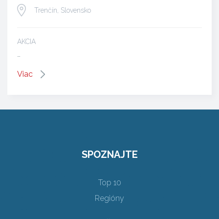
Trenčín, Slovensko
AKCIA
…
Viac
SPOZNAJTE
Top 10
Regióny