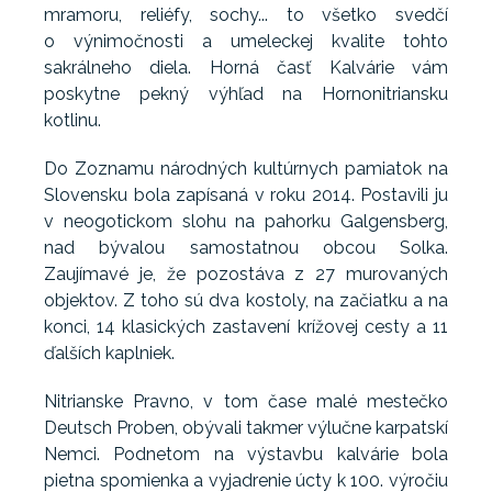
mramoru, reliéfy, sochy... to všetko svedčí
o výnimočnosti a umeleckej kvalite tohto
sakrálneho diela. Horná časť Kalvárie vám
poskytne pekný výhľad na Hornonitriansku
kotlinu.
Do Zoznamu národných kultúrnych pamiatok na
Slovensku bola zapísaná v roku 2014. Postavili ju
v neogotickom slohu na pahorku Galgensberg,
nad bývalou samostatnou obcou Solka.
Zaujímavé je, že pozostáva z 27 murovaných
objektov. Z toho sú dva kostoly, na začiatku a na
konci, 14 klasických zastavení krížovej cesty a 11
ďalších kaplniek.
Nitrianske Pravno, v tom čase malé mestečko
Deutsch Proben, obývali takmer výlučne karpatskí
Nemci. Podnetom na výstavbu kalvárie bola
pietna spomienka a vyjadrenie úcty k 100. výročiu