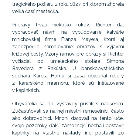
tragického požiaru z roku 1827, pri ktorom zhorela
veľká časť mestečka.
Prípravy trvali niekoľko rokov. Richter dal
vypracovať návrh na vybudovanie kalvárie
mníchovskej firme Franza Mayera, ktorá aj
zabezpečila namaľovanie obrazov s výjavmi
krížovej cesty. Vzory rámov pre obrazy si Richter
vyžiadal od umeleckého stolára Simona
Ravedera z Rakúska. U banskobystrického
sochára Karola Horna si zasa objednal reliéfy
z kararského mramoru, ktoré sú inštalované
v kaplnkách.
Obyvatelia sa do výstavby pustili s nadšením.
Zúčastňovali sa na nej miestni remeselníci, často
ako dobrovoľníci. Mnohí darovali na tento účel
svoje pozemky, ďalší zámožnejší nechali postaviť
kaplnky na vlastné náklady, iné postavili zo