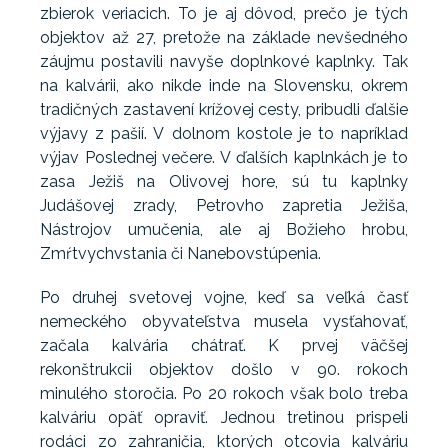
zbierok veriacich. To je aj dôvod, prečo je tých
objektov až 27, pretože na základe nevšedného
záujmu postavili navyše doplnkové kaplnky. Tak
na kalvárii, ako nikde inde na Slovensku, okrem
tradičných zastavení krížovej cesty, pribudli ďalšie
výjavy z pašií. V dolnom kostole je to napríklad
výjav Poslednej večere. V ďalších kaplnkách je to
zasa Ježiš na Olivovej hore, sú tu kaplnky
Judášovej zrady, Petrovho zapretia Ježiša,
Nástrojov umučenia, ale aj Božieho hrobu,
Zmŕtvychvstania či Nanebovstúpenia.
Po druhej svetovej vojne, keď sa veľká časť
nemeckého obyvateľstva musela vysťahovať,
začala kalvária chátrať. K prvej väčšej
rekonštrukcii objektov došlo v 90. rokoch
minulého storočia. Po 20 rokoch však bolo treba
kalváriu opäť opraviť. Jednou tretinou prispeli
rodáci zo zahraničia, ktorých otcovia kalváriu