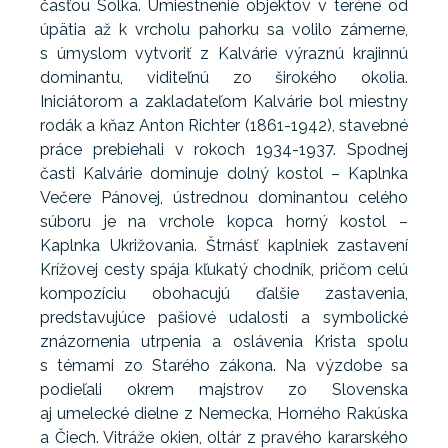
časťou Solka. Umiestnenie objektov v teréne od
úpätia až k vrcholu pahorku sa volilo zámerne,
s úmyslom vytvoriť z Kalvárie výraznú krajinnú
dominantu, viditeľnú zo širokého okolia.
Iniciátorom a zakladateľom Kalvárie bol miestny
rodák a kňaz Anton Richter (1861-1942), stavebné
práce prebiehali v rokoch 1934-1937. Spodnej
časti Kalvárie dominuje dolný kostol – Kaplnka
Večere Pánovej, ústrednou dominantou celého
súboru je na vrchole kopca horný kostol –
Kaplnka Ukrižovania. Štrnásť kaplniek zastavení
Krížovej cesty spája kľukatý chodník, pričom celú
kompozíciu obohacujú ďalšie zastavenia,
predstavujúce pašiové udalosti a symbolické
znázornenia utrpenia a oslávenia Krista spolu
s témami zo Starého zákona. Na výzdobe sa
podieľali okrem majstrov zo Slovenska
aj umelecké dielne z Nemecka, Horného Rakúska
a Čiech. Vitráže okien, oltár z pravého kararského