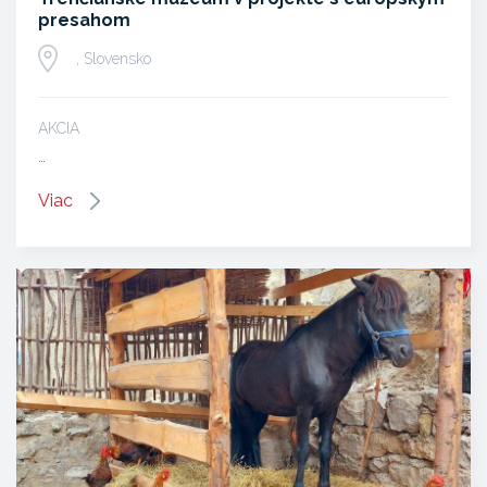
presahom
, Slovensko
AKCIA
…
Viac