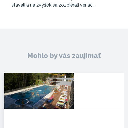
stavali a na zvyšok sa zozbierali veriaci.
Mohlo by vás zaujímať
Kúpele Zelená žaba
. Mesto Trenčianske Teplice leží