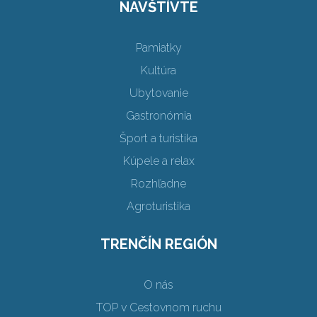
NAVŠTÍVTE
Pamiatky
Kultúra
Ubytovanie
Gastronómia
Šport a turistika
Kúpele a relax
Rozhľadne
Agroturistika
TRENČÍN REGIÓN
O nás
TOP v Cestovnom ruchu