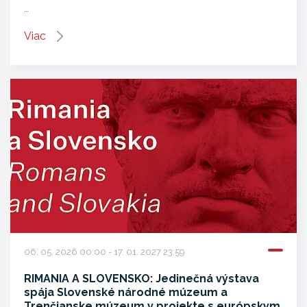
…
Viac
06. 05. 2026 00:00 - 17. 01. 2027 23:59
RIMANIA A SLOVENSKO: Jedinečná výstava
spája Slovenské národné múzeum a
Trenčianske múzeum v projekte s európskym