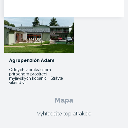
severovýchodne od Trenčína na
úpätí Strážovských…
Agropenzión Adam
Oddych v prekrásnom
prírodnom prostredí
myjavských kopaníc. . Strávte
víkend v…
Mapa
Vyhľadajte top atrakcie