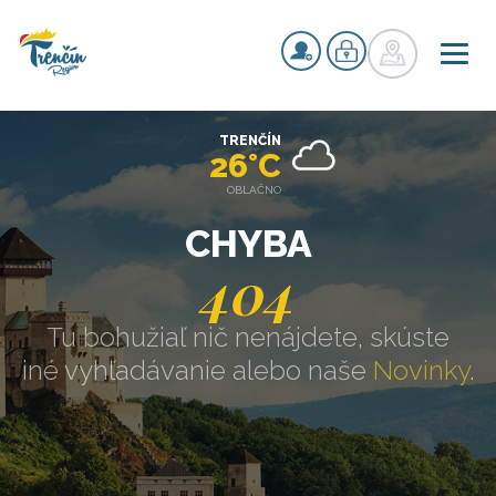
TRENČÍN
26°C
OBLAČNO
CHYBA
404
Tu bohužiaľ nič nenájdete, skúste
iné vyhľadávanie alebo naše
Novinky
.