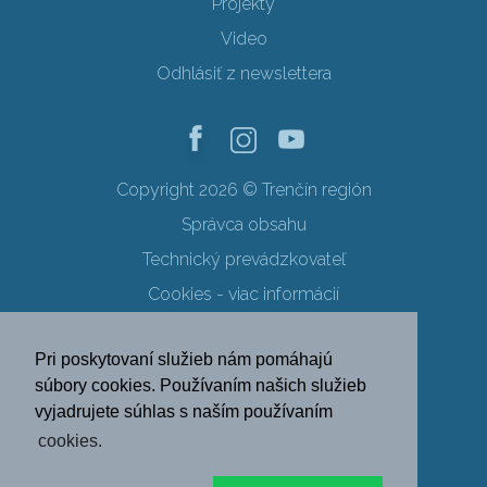
Projekty
Video
Odhlásiť z newslettera
Copyright 2026 © Trenčín región
Správca obsahu
Technický prevádzkovateľ
Cookies - viac informácií
Obchodné podmienky
Pri poskytovaní služieb nám pomáhajú
Ochrana osobných údajov
súbory cookies. Používaním našich služieb
vyjadrujete súhlas s naším používaním
SK
EN
DE
PL
cookies.
FR
RU
HU
UK