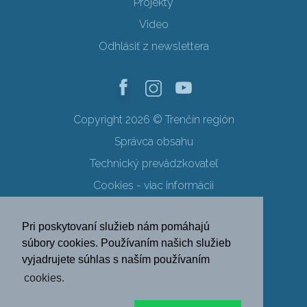
Projekty
Video
Odhlásiť z newslettera
Copyright 2026 © Trenčín región
Správca obsahu
Technický prevádzkovateľ
Cookies - viac informácií
Obchodné podmienky
Pri poskytovaní služieb nám pomáhajú
Ochrana osobných údajov
súbory cookies. Používaním našich služieb
vyjadrujete súhlas s naším používaním
SK
EN
DE
PL
cookies.
FR
RU
HU
UK