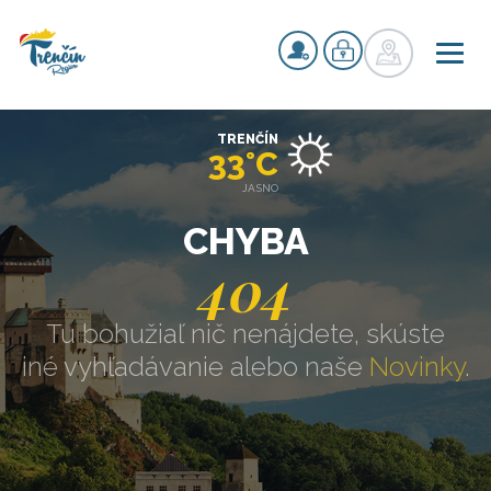
TRENČÍN
33°C
JASNO
CHYBA
404
Tu bohužiaľ nič nenájdete, skúste
iné vyhľadávanie alebo naše
Novinky
.