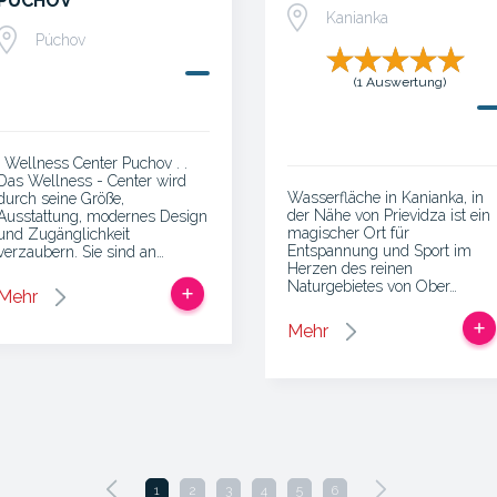
PÚCHOV
Kanianka
Púchov
(1 Auswertung)
. Wellness Center Puchov . .
Das Wellness - Center wird
Wasserfläche in Kanianka, in
durch seine Größe,
der Nähe von Prievidza ist ein
Ausstattung, modernes Design
magischer Ort für
und Zugänglichkeit
Entspannung und Sport im
verzaubern. Sie sind an…
Herzen des reinen
Naturgebietes von Ober…
Mehr
Mehr
1
2
3
4
5
6