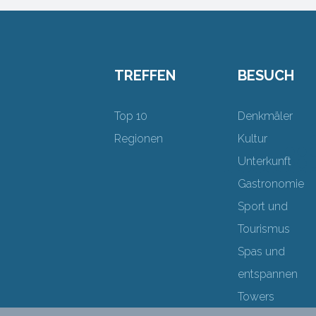
TREFFEN
BESUCH
Top 10
Denkmäler
Regionen
Kultur
Unterkunft
Gastronomie
Sport und
Tourismus
Spas und
entspannen
Towers