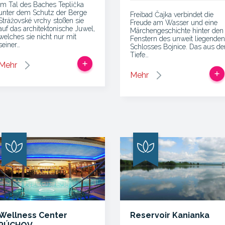
Im Tal des Baches Teplička
unter dem Schutz der Berge
Freibad Čajka verbindet die
Strážovské vrchy stoßen sie
Freude am Wasser und eine
auf das architektonische Juwel,
Märchengeschichte hinter den
welches sie nicht nur mit
Fenstern des unweit liegenden
seiner…
Schlosses Bojnice. Das aus de
Tiefe…
Mehr
Mehr
Wellness Center
Reservoir Kanianka