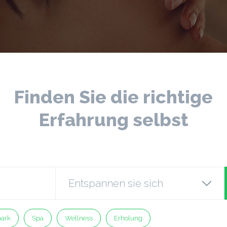
Finden Sie die richtige
Erfahrung selbst
ark
Spa
Wellness
Erholung