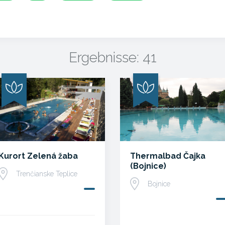
Ergebnisse: 41
Kurort Zelená žaba
Thermalbad Čajka
(Bojnice)
Trenčianske Teplice
Bojnice