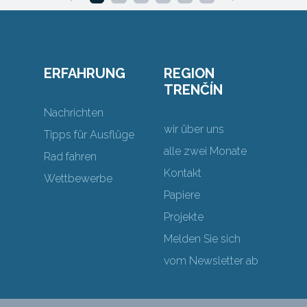
ERFAHRUNG
REGION
TRENČÍN
Nachrichten
wir über uns
Tipps für Ausflüge
alle zwei Monate
Rad fahren
Kontakt
Wettbewerbe
Papiere
Projekte
Melden Sie sich
vom Newsletter ab