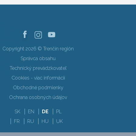
Copyright 2026 © Trenčín región
Správca obsahu
Technický prevádzkovateľ
Cookies - viac informácií
Obchodné podmienky
Ochrana osobných údajov
SK
EN
DE
PL
FR
RU
HU
UK