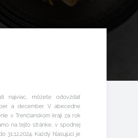
utí najviac, môžete odovzdať
mber a december. V abecedne
nie v Trenčianskom kraji za rok
iamo na tejto stránke, v spodnej
 31.12.2024. Každý hlasujúci je