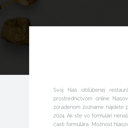
Svoj hlas obľúbenej reštaur
prostredníctvom online hla
zoradenom zozname nájdete podn
2024. Ak ste vo formulári nenaš
časti formulára. Možnosť hlaso