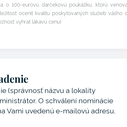
a o 100-eurovú darčekovú poukážku, ktorú venoval
íležitosť oceniť kvalitu poskytovaných služieb vášho
ožnosť vyhrať lákavú cenu!
adenie
 (správnosť názvu a lokality
dministrátor. O schválení nominácie
na Vami uvedenú e-mailovú adresu.