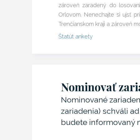
zároveň zaradený do losovani
Orlovom. Nenechajte si ujsť pr
Trenčianskom kraji a zároveň m
Štatút ankety
Nominovať zari
Nominované zariadenie
zariadenia) schváli a
budete informovaný 