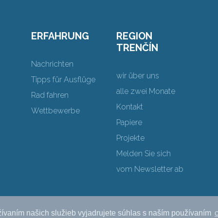
ERFAHRUNG
REGION
TRENČÍN
Nachrichten
wir über uns
Tipps für Ausflüge
alle zwei Monate
Rad fahren
Kontakt
Wettbewerbe
Papiere
Projekte
Melden Sie sich
vom Newsletter ab
ívaním našich služieb vyjadrujete súhlas s naším používaním