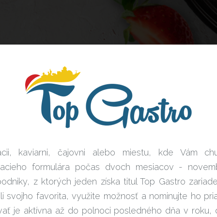
ácii, kaviarni, čajovni alebo miestu, kde Vám ch
sovacieho formulára počas dvoch mesiacov - nove
iky, z ktorých jeden získa titul Top Gastro zariade
li svojho favorita, využite možnosť a nominujte ho pr
vať je aktívna až do polnoci posledného dňa v roku, do