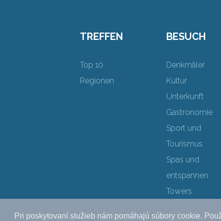
TREFFEN
BESUCH
Top 10
Denkmäler
Regionen
Kultur
Unterkunft
Gastronomie
Sport und
Tourismus
Spas und
entspannen
Towers
Pri poskytovaní služieb nám pomáhajú súbory cookie. Použ