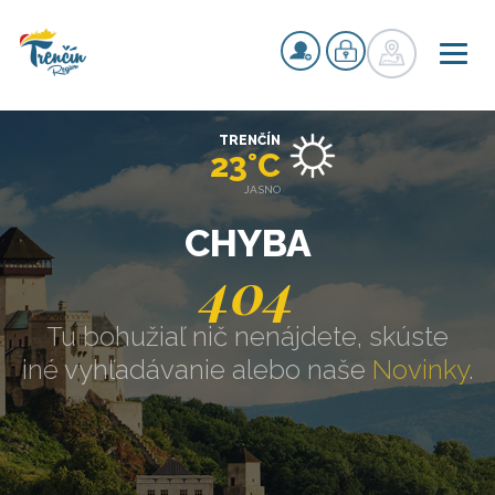
TRENČÍN
23°C
JASNO
CHYBA
404
Tu bohužiaľ nič nenájdete, skúste
iné vyhľadávanie alebo naše
Novinky
.