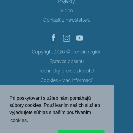
Projekty
Video
Odhlásiť z newslettera
Copyright 2026 © Trenčín región
Správca obsahu
Technický prevádzkovateľ
Cookies - viac informácií
Obchodné podmienky
Pri poskytovaní služieb nám pomáhajú
Ochrana osobných údajov
súbory cookies. Používaním našich služieb
vyjadrujete súhlas s naším používaním
SK
EN
DE
PL
cookies.
FR
RU
HU
UK