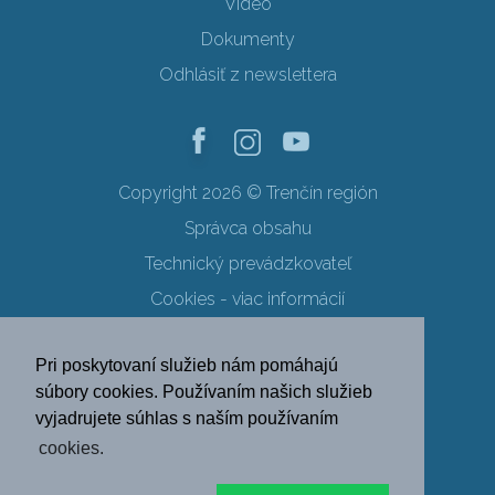
Video
Dokumenty
Odhlásiť z newslettera
Copyright 2026 © Trenčín región
Správca obsahu
Technický prevádzkovateľ
Cookies - viac informácií
Obchodné podmienky
Pri poskytovaní služieb nám pomáhajú
Ochrana osobných údajov
súbory cookies. Používaním našich služieb
vyjadrujete súhlas s naším používaním
SK
EN
DE
PL
cookies.
FR
RU
HU
UK