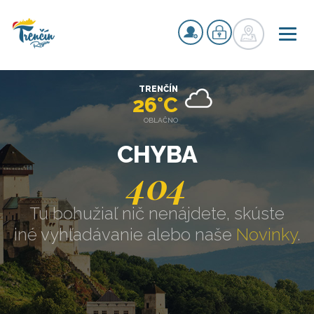
TRENČÍN
26°C
OBLAČNO
CHYBA
404
Tu bohužiaľ nič nenájdete, skúste
iné vyhľadávanie alebo naše
Novinky
.